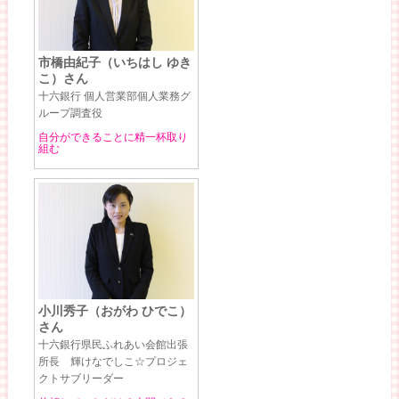
市橋由紀子（いちはし ゆき
こ）さん
十六銀行 個人営業部個人業務グ
ループ調査役
自分ができることに精一杯取り
組む
小川秀子（おがわ ひでこ）
さん
十六銀行県民ふれあい会館出張
所長 輝けなでしこ☆プロジェ
クトサブリーダー