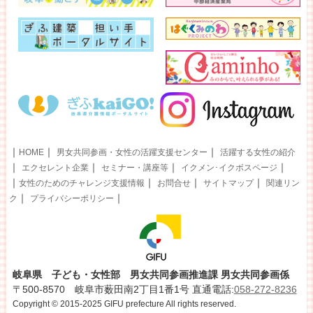
｜
｜
｜
HOME
男女共同参画・女性の活躍支援センター
活躍する女性の紹介
｜
｜
｜
｜
エクセレント企業
セミナー・講座等
イクメン･イクボスページ
｜
｜
｜
｜
女性のためのチャレンジ支援情報
お問合せ
サイトマップ
関連リン
｜
｜
ク
プライバシーポリシー
岐阜県 子ども・女性部 男女共同参画推進課 男女共同参画係
〒500-8570 岐阜市薮田南2丁目1番1号 直通電話:
058-272-8236
Copyright © 2015-2025 GIFU prefecture All rights reserved.