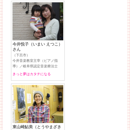
今井悦子（いまい えつこ）
さん
（下呂市）
今井音楽教室主宰（ピアノ指
導）／岐阜県認定音楽療法士
きっと夢はカタチになる
東山崎鮎美（とうやまざき