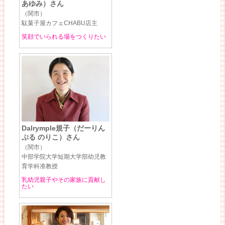
あゆみ）さん
（関市）
駄菓子屋カフェCHABU店主
笑顔でいられる場をつくりたい
Dalrymple規子（だーりん
ぷる のりこ）さん
（関市）
中部学院大学短期大学部幼児教
育学科准教授
乳幼児親子やその家族に貢献し
たい