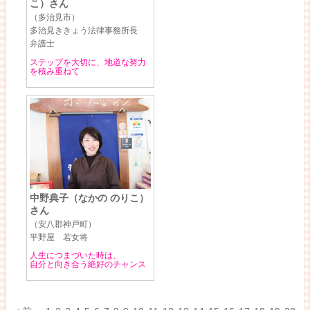
こ）さん
（多治見市）
多治見ききょう法律事務所長
弁護士
ステップを大切に、地道な努力
を積み重ねて
中野典子（なかの のりこ）
さん
（安八郡神戸町）
平野屋 若女将
人生につまづいた時は、
自分と向き合う絶好のチャンス