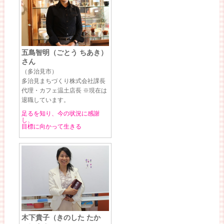
五島智明（ごとう ちあき）
さん
（多治見市）
多治見まちづくり株式会社課長
代理・カフェ温土店長 ※現在は
退職しています。
足るを知り、今の状況に感謝
し、
目標に向かって生きる
木下貴子（きのした たか