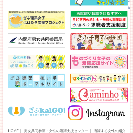
o
k
｜
｜
｜
HOME
男女共同参画・女性の活躍支援センター
活躍する女性の紹介