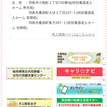
住 所 ：羽島市小熊町２丁目750番地(特別養護老人
ホーム 寿光苑)
羽島市桑原町大須２丁目157−１(特別養護老
人ホーム 美輝苑)
羽島市桑原町東方287−１(特別養護老人ホー
ム 光輝苑)
求人情報ページはこちらから
F
a
c
e
b
o
o
k