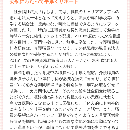
公私にわたって手厚くサポート
社会福祉法人「はしま」では、職員のキャリアアップへの
思いを法人一体となって支えようと、職員が専門学校等に通
学する場合は、授業のない時間に勤務できるようにシフトを
調整したり、一時的に正職員から契約職員に変更して勉学の
時間を十分に確保できるよう配慮。2019年度は２人が准看護
師を目指して専門学校に通い、無事に卒業した。介護職員初
任者研修は、介護職員だけでなく、その他職種の職員も法人
の費用負担で受講することが可能。これらの配慮により、
2016年度の各種資格取得者は５人だったが、20年度は15人
に上っている（いずれも延べ人数）。
体調を崩したり育児中の職員へも手厚く配慮。介護職員の
奥田真子さんは17年に手術が必要な病気にかかり、診断書に
基づいて必要な期間取得できる特別休暇、病気休暇を併せて
取得し、１カ月間休んだが、その間の給料は全額受け取るこ
とができた。復帰後は身体的な負担の少ない業務に代わり、
今では夜勤をこなせるまでに回復した。「体力的にも精神的
にも安心して仕事を続けることができた」と話す。また、職
員の要望に合わせてシフト勤務ができるよう１カ月変形労働
時間制を採用。以前は子どもの急な病気の際に欠勤になって
いた職員もいたが、事情に合わせて勤務時間を変更できるよ