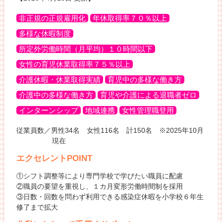
非正規の正規雇用化
年休取得率７０％以上
多様な休暇制度
所定外労働時間（月平均）１０時間以下
女性の育児休業取得率７５％以上
介護休暇・休業取得実績
育児中の多様な働き方
介護中の多様な働き方
育児や介護による退職者ゼロ
インターンシップ
地域連携
女性管理職登用
従業員数／男性34名 女性116名 計150名 ※2025年10月
現在
エクセレントPOINT
①シフト調整等により専門学校で学びたい職員に配慮
②職員の要望を重視し、１カ月変形労働時間制を採用
③日数・回数を問わず利用できる感染症休暇を小学校６年生
修了まで拡大