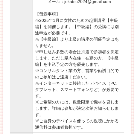
メール：jokatsu2024@gmail.com
【留意事項】
※2025年1月に女性のための起業講座【中級
編】を開催します。【中級編】の受講には別
途申込が必要です。
※【中級編】より上級の講座の開催予定はあ
りません。
※申し込み多数の場合は抽選で参加者を決定
します。ただし県内在住・在勤の方、【中級
編】を申込予定の方を優先します。
※コンサルタント業の方、営業や勧誘目的で
のご参加はご遠慮ください。
※インターネットに接続したデバイス（PC、
タブレット、スマートフォンなど）が必要で
す。
※ご希望の方には、数量限定で機材を貸し出
します。詳細は参加が決定次第お知らせしま
す。
※ご自身のデバイスを使っての視聴にかかる
通信料は参加者負担です。