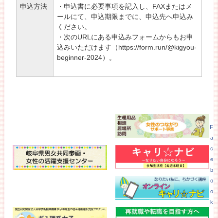
申込方法
・申込書に必要事項を記入し、FAXまたはメ
ールにて、申込期限までに、申込先へ申込み
ください。
・次のURLにある申込みフォームからもお申
込みいただけます（https://form.run/@kigyou-
beginner-2024）。
F
a
c
e
b
o
o
k