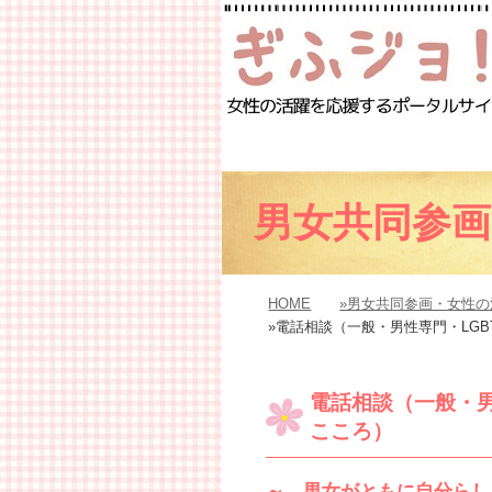
男女共同参
HOME
»男女共同参画・女性
»電話相談（一般・男性専門・LG
電話相談（一般・男
こころ）
～ 男女がともに自分らし