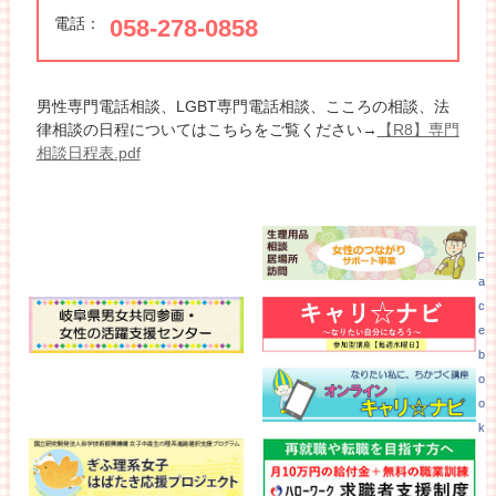
電話：
058-278-0858
男性専門電話相談、LGBT専門電話相談、こころの相談、法
律相談の日程についてはこちらをご覧ください→
【R8】専門
相談日程表.pdf
F
a
c
e
b
o
o
k