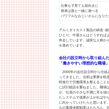
仕事も子育ても前向きに
将来は孫と一緒に遊べる
パワフルなおじいさんになりた
アルミダイカスト製品の鋳造･成
ひとり、中屋さんはどうすれば
奔走しています。誠実な人柄か
を進めています。
会社の設立時から取り組ん
「働きやすい理想的な職場
2006年の会社設立時から仕
ってきました。当初は業務を軌
時進行で労働環境を整えること
に試行錯誤を重ねました。職場
が、社員の小さな不満に耳を傾
たシステムで成果が上がればや
に向かっていけたらと思います
もの看護休暇制度はもちろん、