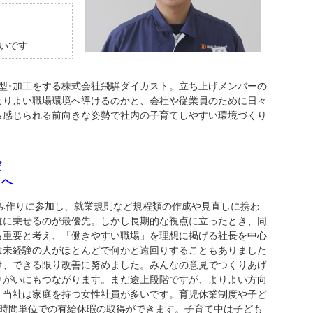
いです
型･加工をする株式会社飛騨ダイカスト。立ち上げメンバーの
よりよい職場環境へ導けるのかと、会社や従業員のために日々
ら感じられる前向きな姿勢で社内の子育てしやすい環境づくり
だ
」へ
組み作りに参加し、就業規則など規程類の作成や見直しに携わ
道に乗せるのが最優先。しかし長期的な視点に立ったとき、同
も重要と考え、「働きやすい職場」を理想に掲げる社長を中心
は未経験の人がほとんどで何かと遠回りすることもありました
け、できる限り改善に努めました。みんなの意見でつくりあげ
りがいにもつながります。まだ途上段階ですが、よりよい方向
。当社は家庭を持つ女性社員が多いです。育児休業制度や子ど
2時間単位での有給休暇の取得ができます。子育て中は子ども