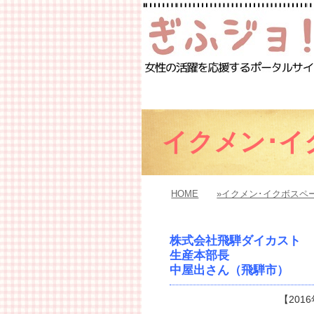
イクメン･イ
HOME
»イクメン･イクボスペ
株式会社飛騨ダイカスト
生産本部長
中屋出さん（飛騨市）
【201