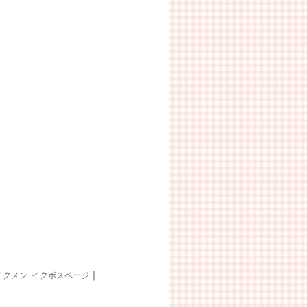
｜
イクメン･イクボスページ