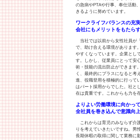
の急病やPTAや行事、奉仕活動
きるように努めています。
ワークライフバランスの充
会社にもメリットをもたら
当社では以前から女性社員が「
で、助け合える環境があります。
やすくなっています。企業とし
す。しかし、従業員にとって安
術・技能の流出防止ができます
く、最終的にプラスになると考
進、役職登用を積極的に行って
はパート採用からでした。社と
在は貴重です。これからも力を
よりよい労働環境に向かっ
全社員を巻き込んで意識向
これからは育児のみならず介護
りを考えていきたいですね。男
長期休暇の取得に関して業務に