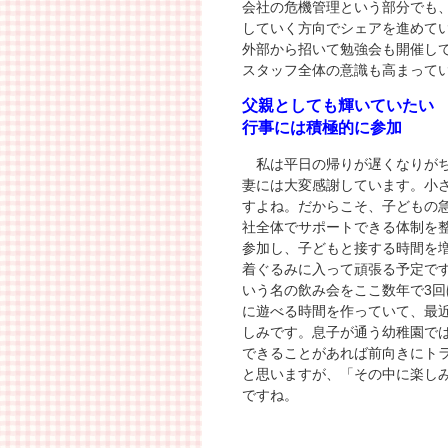
会社の危機管理という部分でも
していく方向でシェアを進めて
外部から招いて勉強会も開催し
スタッフ全体の意識も高まって
父親としても輝いていたい
行事には積極的に参加
私は平日の帰りが遅くなりがち
妻には大変感謝しています。小
すよね。だからこそ、子どもの
社全体でサポートできる体制を
参加し、子どもと接する時間を
着ぐるみに入って頑張る予定で
いう名の飲み会をここ数年で3
に遊べる時間を作っていて、最
しみです。息子が通う幼稚園で
できることがあれば前向きにト
と思いますが、「その中に楽し
ですね。