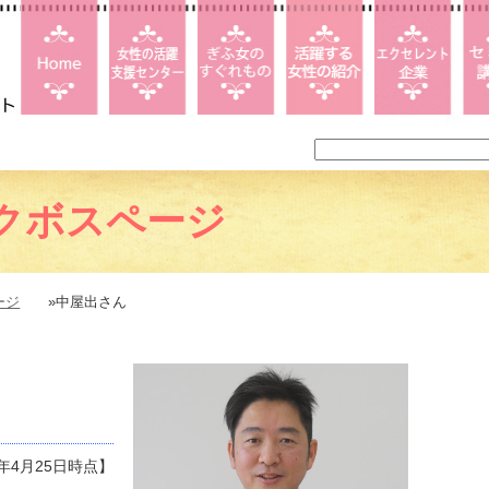
クボスページ
ージ
»中屋出さん
6年4月25日時点】