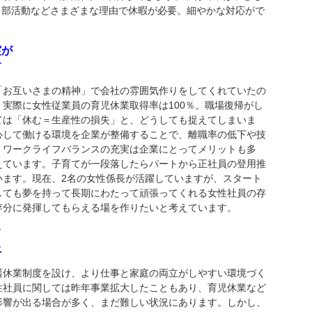
、部活動などさまざまな理由で休暇が必要。細やかな対応がで
実が
す
お互いさまの精神」で会社の雰囲気作りをしてくれていたの
実際に女性従業員の育児休業取得率は100％。職場復帰がし
ては「休む＝生産性の損失」と、どうしても捉えてしまいま
心して働ける環境を企業が整備することで、離職率の低下や技
。ワークライフバランスの充実は企業にとってメリットも多
えています。子育てが一段落したらパートから正社員の登用推
います。現在、2名の女性係長が活躍していますが、スタート
しても夢を持って長期にわたって頑張ってくれる女性社員の存
存分に発揮してもらえる場を作りたいと考えています。
て
上
休業制度を設け、より仕事と家庭の両立がしやすい環境づく
性社員に関しては昨年事業拡大したこともあり、育児休業など
影響が出る場合が多く、まだ難しい状況にあります。しかし、