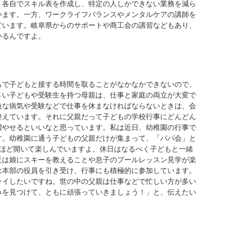
、各自でスキル表を作成し、特定の人しかできない業務を減ら
います。一方、ワークライフバランスやメンタルケアの講師を
ています。岐阜県からのサポートや商工会の講習などもあり、
いるんですよ。
で子どもと接する時間を取ることがなかなかできないので、
さい子どもや受験生を持つ母親は、仕事と家庭の両立が大変で
急な病気や受験などで仕事を休まなければならないときは、会
整えています。それに父親だって子どもの学校行事にどんどん
増やせるといいなと思っています。私は近日、幼稚園の行事で
す。幼稚園に通う子どもの父親だけが集まって、「パパ会」と
回ほど開いて楽しんでいますよ。休日はなるべく子どもと一緒
近は娘にスキーを教えることや息子のプールレッスン見学が楽
は本部の役員を引き受け、行事にも積極的に参加しています。
ライしたいですね。世の中の父親は仕事などで忙しい方が多い
みを見つけて、ともに頑張っていきましょう！」と、伝えたい