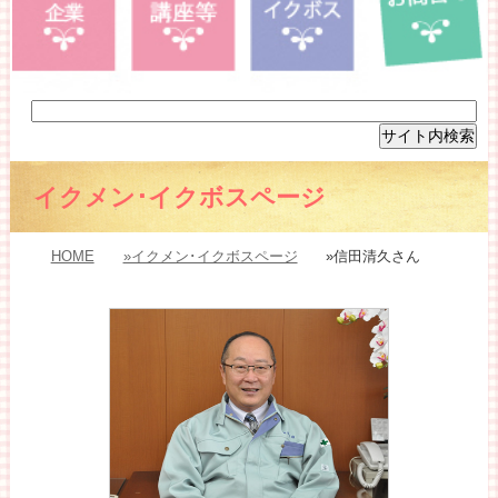
イクメン･イクボスページ
HOME
»イクメン･イクボスページ
»信田清久さん