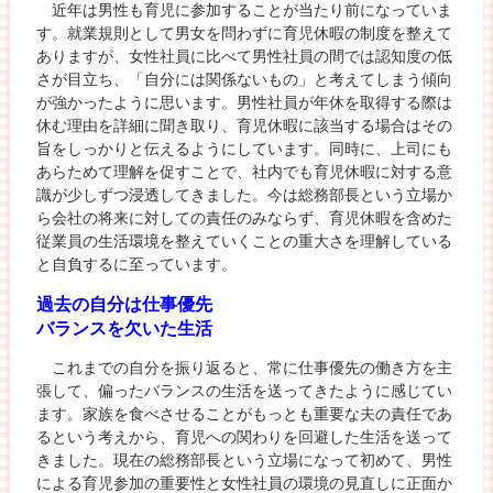
近年は男性も育児に参加することが当たり前になっていま
す。就業規則として男女を問わずに育児休暇の制度を整えて
ありますが、女性社員に比べて男性社員の間では認知度の低
さが目立ち、「自分には関係ないもの」と考えてしまう傾向
が強かったように思います。男性社員が年休を取得する際は
休む理由を詳細に聞き取り、育児休暇に該当する場合はその
旨をしっかりと伝えるようにしています。同時に、上司にも
あらためて理解を促すことで、社内でも育児休暇に対する意
識が少しずつ浸透してきました。今は総務部長という立場か
ら会社の将来に対しての責任のみならず、育児休暇を含めた
従業員の生活環境を整えていくことの重大さを理解している
と自負するに至っています。
過去の自分は仕事優先
バランスを欠いた生活
これまでの自分を振り返ると、常に仕事優先の働き方を主
張して、偏ったバランスの生活を送ってきたように感じてい
ます。家族を食べさせることがもっとも重要な夫の責任であ
るという考えから、育児への関わりを回避した生活を送って
きました。現在の総務部長という立場になって初めて、男性
による育児参加の重要性と女性社員の環境の見直しに正面か