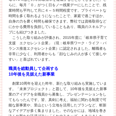
らに、毎月「０」がつく日をノー残業デーにしたことで、残
業時間も平均して月に４～５時間程度です。プライベートな
時間を多く取れるようになったことで、家庭で過ごすほか、
自身の力を磨く時間も確保できます。弊社では資格取得など
にかかる費用を負担していることもあり、職員のスキルアッ
プにも結びつきました。
こうした取り組みが評価され、2015年度に「岐阜県子育て
支援 エクセレント企業」（現：岐阜県ワーク・ライフ・バ
ランス推進エクセレント企業）に認定されました。離職者も
非常に少なく、利用者からも「顔なじみの人が多くて接しや
すい」と喜ばれています。
職員を総動員して企画する
10年後を見据えた新事業
創業10周年を迎えた昨年、新たな取り組みも実施していま
す。「未来プロジェクト」と題して、10年後を見据えた新事
業のアイデアを全職員から募集し、プレゼンテーションをし
てもらったんです。皆、真剣に考え、福祉に関わる制度で可
能な新事業や、里山という立地を活用したプランなど、斬新
なアイデアが多く集まりました。そのなかには、地域を巻き