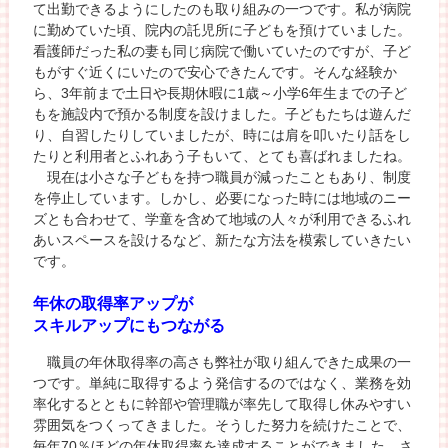
て出勤できるようにしたのも取り組みの一つです。私が病院
に勤めていた頃、院内の託児所に子どもを預けていました。
看護師だった私の妻も同じ病院で働いていたのですが、子ど
もがすぐ近くにいたので安心できたんです。そんな経験か
ら、3年前まで土日や長期休暇に1歳～小学6年生までの子ど
もを施設内で預かる制度を設けました。子どもたちは遊んだ
り、自習したりしていましたが、時には肩を叩いたり話をし
たりと利用者とふれあう子もいて、とても喜ばれましたね。
現在は小さな子どもを持つ職員が減ったこともあり、制度
を停止しています。しかし、必要になった時には地域のニー
ズとも合わせて、学童を含めて地域の人々が利用できるふれ
あいスペースを設けるなど、新たな方法を模索していきたい
です。
年休の取得率アップが
スキルアップにもつながる
職員の年休取得率の高さも弊社が取り組んできた成果の一
つです。単純に取得するよう発信するのではなく、業務を効
率化するとともに幹部や管理職が率先して取得し休みやすい
雰囲気をつくってきました。そうした努力を続けたことで、
毎年70％ほどの年休取得率を達成することができました。さ