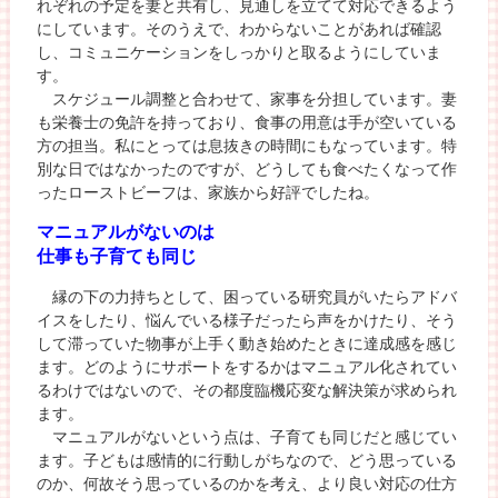
れぞれの予定を妻と共有し、見通しを立てて対応できるよう
にしています。そのうえで、わからないことがあれば確認
し、コミュニケーションをしっかりと取るようにしていま
す。
スケジュール調整と合わせて、家事を分担しています。妻
も栄養士の免許を持っており、食事の用意は手が空いている
方の担当。私にとっては息抜きの時間にもなっています。特
別な日ではなかったのですが、どうしても食べたくなって作
ったローストビーフは、家族から好評でしたね。
マニュアルがないのは
仕事も子育ても同じ
縁の下の力持ちとして、困っている研究員がいたらアドバ
イスをしたり、悩んでいる様子だったら声をかけたり、そう
して滞っていた物事が上手く動き始めたときに達成感を感じ
ます。どのようにサポートをするかはマニュアル化されてい
るわけではないので、その都度臨機応変な解決策が求められ
ます。
マニュアルがないという点は、子育ても同じだと感じてい
ます。子どもは感情的に行動しがちなので、どう思っている
のか、何故そう思っているのかを考え、より良い対応の仕方