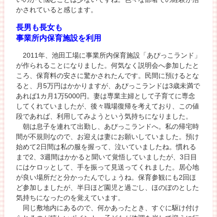
かされていると感じます。
長男も長女も
事業所内保育施設を利用
2011年、池田工場に事業所内保育施設「あぴっこランド」
が作られることになりました。何気なく説明会へ参加したと
ころ、保育料の安さに驚かされたんです。民間に預けるとな
ると、月5万円はかかりますが、あぴっこランドは3歳未満で
あれば1カ月1万5000円。妻は専業主婦として子育てに専念
してくれていましたが、後々職場復帰を考えており、この値
段であれば、利用してみようという気持ちになりました。
朝は息子を連れて出勤し、あぴっこランドへ。私の帰宅時
間が不規則なので、お迎えは妻にお願いしていました。預け
始めて2日間は私の服を握って、泣いていましたね。慣れる
まで2、3週間はかかると聞いて覚悟していましたが、3日目
にはケロッとして、手を振って見送ってくれました。居心地
が良い場所だと分かったんでしょうね。保育参観にも2回ほ
ど参加しましたが、半日ほど園児と過ごし、ほのぼのとした
気持ちになったのを覚えています。
同じ敷地内にあるので、何かあったとき、すぐに駆け付け