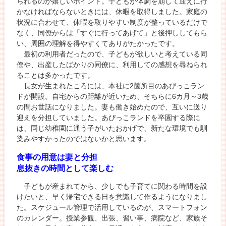
られるのが嬉しいポイント。子どもが体調を崩して迎えに行
かなければならないときには、休暇を取得しました。家庭の
状況に合わせて、休暇を取りやすい制度が整っているだけで
なく、同僚からは「すぐに行ってあげて」と後押ししてもら
い、周囲の理解を得やすくてありがたかったです。
最初の利用者だったので、子どもが欲しいと考えている同
僚や、出産したばかりの同僚に、利用しての感想を尋ねられ
ることは多かったです。
長女が生まれたころには、本社に2箇所目のあぴっこラン
ドが開設。自宅からの距離が近いため、そちらに6カ月～3歳
の間お世話になりました。妻も働き始めたので、互いに送り
迎えを分担していました。あぴっこランドを卒園する際に
は、同じ幼稚園に通う子がいたおかげで、新たな環境でも馴
染みやすかったのではないかと思います。
食事の用意は妻と分担
息抜きの時間として楽しむ
子どもが産まれてから、少しでも子育てに関わる時間を設
けたいと、早く帰宅できる日を意識して作るようになりまし
た。スケジュール管理で活用しているのが、スマートフォン
のカレンダー。授業参観、出張、習い事、病院など、家族そ