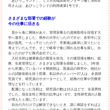
「あぴっこランド」。ミズホ先端技術センターで働く澤田昇
司さんは、あぴっこランドの利用者第1号です。
さまざまな部署での経験が
今の仕事に活きる
昔から食に興味があり、管理栄養士の資格取得を目指す大
学へ進学しました。県外の大学だったのですが、在学中に父
親が急死。一人っ子だったので、卒業後は岐阜に戻りたいと
考えていたんです。そこで岐阜で食に関わる仕事を探し、出
会ったのがアピ株式会社でした。
入社当初は健康食品の製造を担当。その後現場を離れ、総
務、生産管理など、さまざまな部署を経験しました。3年前
から所属しているバイオ開発部は、医薬品の研究や、他社か
らの試験依頼を担う部署。私以外のメンバー27人は、全員研
究員です。研究員のサポーターとして、総務の仕事や労務管
理などを行っています。
配属になった当初は、研究員の数は10人ほどで、全員男性
でした。現在女性と男性の比率は4：6で、女性研究員の人数
が増えたと感じています。
自分の力だけでは解決できないとき、誰に相談をすればよ
いのかで悩むことは少ないですね。色々な部署での経験が活