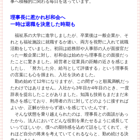
事へ積極的に関わる毎日を送っています。
理事長に惹かれ杉和会へ
一時は退職を決意した時期も
福祉系の大学に進学しましたが、卒業後は一般企業か、そ
れとも福祉施設に就職するか迷い、両方を視野に入れて就職
活動をしていました。初回は総務部や人事部の人が面接官だ
った一般企業に対し、杉和会は始めから理事長との面接だっ
たことに驚きました。経営者と従業員の距離の近さを感じま
したし、「努力した分、給与として評価する」という理事長
の言葉にも心を掴まれ、入社を決めました。
勤め始めて12年になりますが、この間ずっと順風満帆だっ
たわけではありません。入社から3年目か4年目のとき、一度
辞表を提出したことがありました。知識も技術もまだまだ未
熟さを感じており、利用者の方に対してどのように接すれば
よいか、正解が分からず迷いを感じていたんです。
そんな状態を乗り越えられたのは、理事長との面談があっ
たから。法人においてどんな役割を果たせるように成長して
いってほしいか、僕への期待感を込めて話をしてくれて、そ
れほど自分の将来を考えていてくれるならと、勤め続ける決