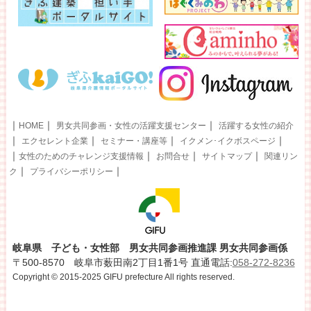
｜
｜
｜
HOME
男女共同参画・女性の活躍支援センター
活躍する女性の紹介
｜
｜
｜
｜
エクセレント企業
セミナー・講座等
イクメン･イクボスページ
｜
｜
｜
｜
女性のためのチャレンジ支援情報
お問合せ
サイトマップ
関連リン
｜
｜
ク
プライバシーポリシー
岐阜県 子ども・女性部 男女共同参画推進課 男女共同参画係
〒500-8570 岐阜市薮田南2丁目1番1号 直通電話:
058-272-8236
Copyright © 2015-2025 GIFU prefecture All rights reserved.