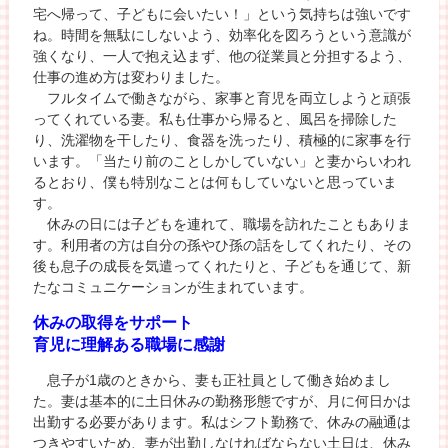
宅へ帰って、子どもに会いたい！」という気持ちは強いです
ね。時間を無駄にしないよう、効率化を図ろうという意識が
強くなり、一人で抱え込まず、他の従業員と分担するよう、
仕事の進め方は変わりました。
フルタイムで働きながら、家事と育児を両立しようと頑張
ってくれている妻。私も仕事から帰ると、風呂を掃除した
り、洗濯物を干したり、食器を洗ったり、積極的に家事を行
います。「当たり前のことしかしていない」と妻からいわれ
るとおり、僕も特別なことは何もしていないと思っていま
す。
休みの日には子どもを連れて、職場を訪れたこともありま
す。利用者の方は自分の孫やひ孫の話をしてくれたり、その
後も息子の成長を気遣ってくれたりと、子どもを通じて、新
たなコミュニケーションが生まれています。
休みの取得をサポート
育児に理解ある職場に感謝
息子が1歳のときから、妻も正社員として働き始めまし
た。妻は基本的に土日休みの勤務形態ですが、月に何日かは
出勤する必要があります。私はシフト勤務で、休みの融通は
つきやすいため、妻が出勤しなければならない土日は、休み