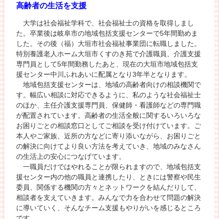
高齢者の生活を支援
大学は社会福祉学科で、社会福祉士の資格を取得しまし
た。卒業後は岐阜市の地域包括支援センターで5年間勤めま
した。その後（福）大垣市社会福祉事業団に転職しました。
特別養護老人ホーム大垣市くすのき苑で介護職員、介護支援
専門員として5年間勤務したあと、現在の大垣市地域包括支
援センター中川ふれあいに配属となり3年半となります。
地域包括支援センターは、地域の高齢者向けの相談機関で
す。幅広い相談に対応できるように、私のような社会福祉士
のほか、主任介護支援専門員、保健師・看護師などの専門職
が配置されています。高齢者の生活全般に関するいろいろな
お困りごとの相談窓口としてご相談を受け付けています。ご
本人やご家族、近所の方などに寄り添いながら、お困りごと
の解決に向けてより良い方法を考えていき、地域のみなさん
の生活上の安心につなげています。
一職員だけではやれることが限られますので、地域包括支
援センター内の他の職員と連携したり、ときには警察や民生
委員、関係する機関の方々とネットワークを結んだりして、
相談者を支えていきます。みんなで力を合わせて問題の解決
に導いていく、そんなチーム支援もやりがいを感じるところ
です。