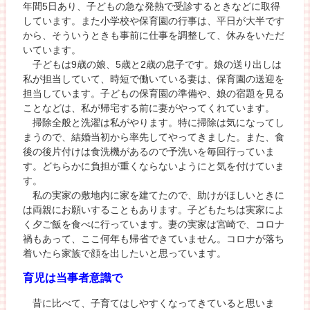
年間5日あり、子どもの急な発熱で受診するときなどに取得
しています。また小学校や保育園の行事は、平日が大半です
から、そういうときも事前に仕事を調整して、休みをいただ
いています。
子どもは9歳の娘、5歳と2歳の息子です。娘の送り出しは
私が担当していて、時短で働いている妻は、保育園の送迎を
担当しています。子どもの保育園の準備や、娘の宿題を見る
ことなどは、私が帰宅する前に妻がやってくれています。
掃除全般と洗濯は私がやります。特に掃除は気になってし
まうので、結婚当初から率先してやってきました。また、食
後の後片付けは食洗機があるので予洗いを毎回行っていま
す。どちらかに負担が重くならないようにと気を付けていま
す。
私の実家の敷地内に家を建てたので、助けがほしいときに
は両親にお願いすることもあります。子どもたちは実家によ
く夕ご飯を食べに行っています。妻の実家は宮崎で、コロナ
禍もあって、ここ何年も帰省できていません。コロナが落ち
着いたら家族で顔を出したいと思っています。
育児は当事者意識で
昔に比べて、子育てはしやすくなってきていると思いま