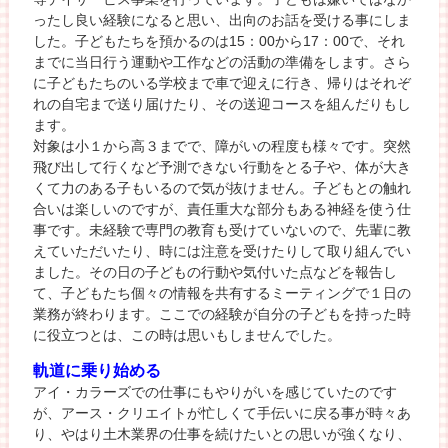
ったし良い経験になると思い、出向のお話を受ける事にしま
した。子どもたちを預かるのは15：00から17：00で、それ
までに当日行う運動や工作などの活動の準備をします。さら
に子どもたちのいる学校まで車で迎えに行き、帰りはそれぞ
れの自宅まで送り届けたり、その送迎コースを組んだりもし
ます。
対象は小１から高３までで、障がいの程度も様々です。突然
飛び出して行くなど予測できない行動をとる子や、体が大き
くて力のある子もいるので気が抜けません。子どもとの触れ
合いは楽しいのですが、責任重大な部分もある神経を使う仕
事です。未経験で専門の教育も受けていないので、先輩に教
えていただいたり、時には注意を受けたりして取り組んでい
ました。その日の子どもの行動や気付いた点などを報告し
て、子どもたち個々の情報を共有するミーティングで１日の
業務が終わります。ここでの経験が自分の子どもを持った時
に役立つとは、この時は思いもしませんでした。
軌道に乗り始める
アイ・カラーズでの仕事にもやりがいを感じていたのです
が、アース・クリエイトが忙しくて手伝いに戻る事が時々あ
り、やはり土木業界の仕事を続けたいとの思いが強くなり、