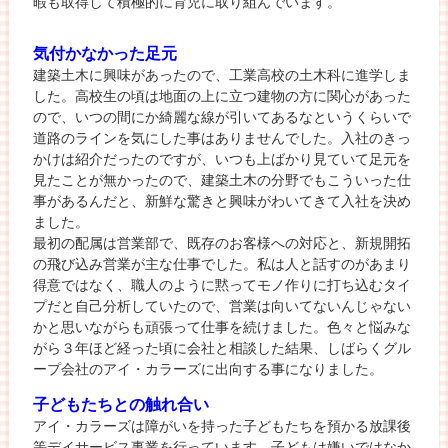
暇も取得して積極的に育児に取り組んでいます。
気付かなかった足元
建築土木に興味があったので、工業高校の土木科に進学しま
した。高校生の頃は地面の上に立つ建物の方に関心があった
ので、いつの間にか綺麗な線が引いてあるなというくらいで
道路のラインを気にした事はありませんでした。入社のきっ
かけは紹介だったのですが、いつも上ばかり見ていて足元を
見たことが無かったので、建築土木の分野でもこういった仕
事があるんだと、新鮮な驚きと興味がわいてきて入社を決め
ました。
最初の配属は営業部で、既存のお客様への対応と、新規開拓
の飛び込み営業が主な仕事でした。私は人と話すのがあまり
得意ではなく、職人のように黙ってモノ作りに打ち込むタイ
プだと自己分析していたので、営業は向いてないんじゃない
かと思いながらも頑張って仕事を続けました。色々と悩みな
がら３年ほど経った頃に会社と相談した結果、しばらくグル
ープ会社のアイ・カラーズに出向する事になりました。
子どもたちとの触れ合い
アイ・カラーズは障がいを持った子どもたちを預かる放課後
等デイサービス事業を行っています。子どもは嫌いではなか