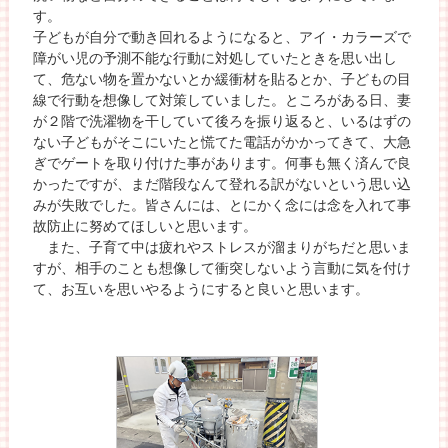
す。
子どもが自分で動き回れるようになると、アイ・カラーズで
障がい児の予測不能な行動に対処していたときを思い出し
て、危ない物を置かないとか緩衝材を貼るとか、子どもの目
線で行動を想像して対策していました。ところがある日、妻
が２階で洗濯物を干していて後ろを振り返ると、いるはずの
ない子どもがそこにいたと慌てた電話がかかってきて、大急
ぎでゲートを取り付けた事があります。何事も無く済んで良
かったですが、まだ階段なんて登れる訳がないという思い込
みが失敗でした。皆さんには、とにかく念には念を入れて事
故防止に努めてほしいと思います。
また、子育て中は疲れやストレスが溜まりがちだと思いま
すが、相手のことも想像して衝突しないよう言動に気を付け
て、お互いを思いやるようにすると良いと思います。