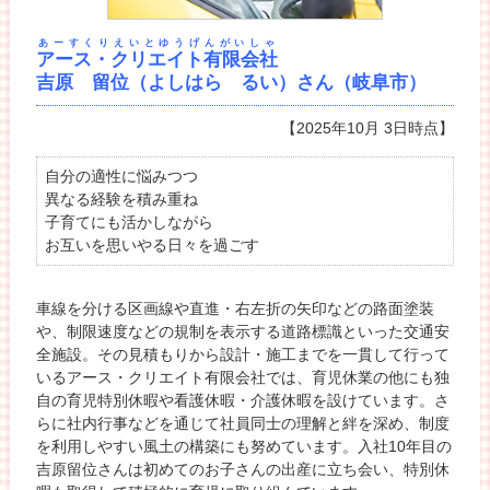
あーすくりえいとゆうげんがいしゃ
アース・クリエイト有限会社
吉原 留位（よしはら るい）さん（岐阜市）
【2025年10月 3日時点】
自分の適性に悩みつつ
異なる経験を積み重ね
子育てにも活かしながら
お互いを思いやる日々を過ごす
車線を分ける区画線や直進・右左折の矢印などの路面塗装
や、制限速度などの規制を表示する道路標識といった交通安
全施設。その見積もりから設計・施工までを一貫して行って
いるアース・クリエイト有限会社では、育児休業の他にも独
自の育児特別休暇や看護休暇・介護休暇を設けています。さ
らに社内行事などを通じて社員同士の理解と絆を深め、制度
を利用しやすい風土の構築にも努めています。入社10年目の
吉原留位さんは初めてのお子さんの出産に立ち会い、特別休