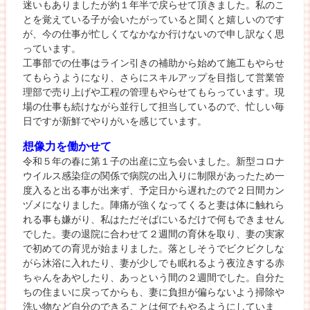
迷いもありましたが約１年半で戻らせて頂きました。私のこ
とを覚えている子が会いたがっていると聞くと嬉しいのです
が、今の仕事が忙しくてなかなか行けないので申し訳なく思
っています。
工事部での仕事はライン引きの補助から始めて施工もやらせ
てもらうようになり、さらにスキルアップを目指して営業管
理部で売り上げや工程の管理もやらせてもらっています。現
場の仕事も続けながら並行して担当しているので、忙しい毎
日ですが新鮮でやりがいを感じています。
想像力を働かせて
令和５年の春に第１子の出産に立ち会いました。新型コロナ
ウイルス感染症の関係で病院の出入りに制限があったため一
度入ると出る事が出来ず、予定日から遅れたので２日間カン
ヅメになりました。陣痛が強くなってくると妻は体に触れら
れる事も嫌がり、私はただそばにいるだけで何もできません
でした。妻の退院に合わせて２週間の育休を取り、妻の実家
で初めての育児が始まりました。落としそうでビクビクしな
がら沐浴に入れたり、妻が少しでも眠れるよう夜泣きする赤
ちゃんをあやしたり、あっという間の２週間でした。自分た
ちの住まいに戻ってからも、妻に負担が偏らないよう掃除や
洗い物など自分のできることは何でもやるようにしていま