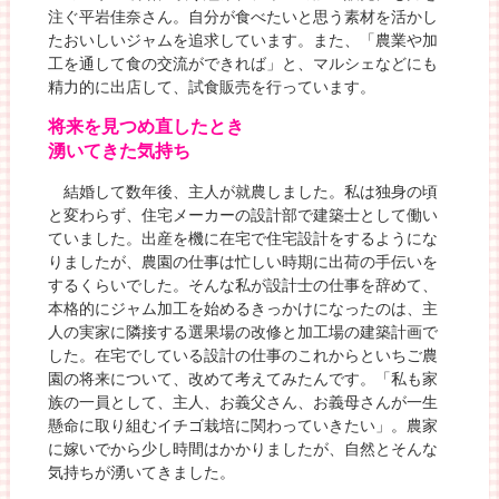
注ぐ平岩佳奈さん。自分が食べたいと思う素材を活かし
たおいしいジャムを追求しています。また、「農業や加
工を通して食の交流ができれば」と、マルシェなどにも
精力的に出店して、試食販売を行っています。
将来を見つめ直したとき
湧いてきた気持ち
結婚して数年後、主人が就農しました。私は独身の頃
と変わらず、住宅メーカーの設計部で建築士として働い
ていました。出産を機に在宅で住宅設計をするようにな
りましたが、農園の仕事は忙しい時期に出荷の手伝いを
するくらいでした。そんな私が設計士の仕事を辞めて、
本格的にジャム加工を始めるきっかけになったのは、主
人の実家に隣接する選果場の改修と加工場の建築計画で
した。在宅でしている設計の仕事のこれからといちご農
園の将来について、改めて考えてみたんです。「私も家
族の一員として、主人、お義父さん、お義母さんが一生
懸命に取り組むイチゴ栽培に関わっていきたい」。農家
に嫁いでから少し時間はかかりましたが、自然とそんな
気持ちが湧いてきました。