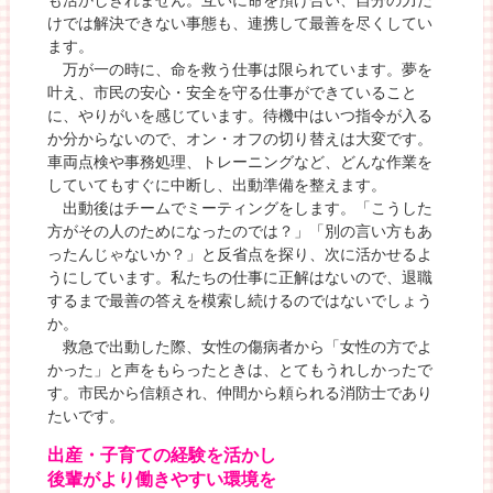
けでは解決できない事態も、連携して最善を尽くしてい
ます。
万が一の時に、命を救う仕事は限られています。夢を
叶え、市民の安心・安全を守る仕事ができていること
に、やりがいを感じています。待機中はいつ指令が入る
か分からないので、オン・オフの切り替えは大変です。
車両点検や事務処理、トレーニングなど、どんな作業を
していてもすぐに中断し、出動準備を整えます。
出動後はチームでミーティングをします。「こうした
方がその人のためになったのでは？」「別の言い方もあ
ったんじゃないか？」と反省点を探り、次に活かせるよ
うにしています。私たちの仕事に正解はないので、退職
するまで最善の答えを模索し続けるのではないでしょう
か。
救急で出動した際、女性の傷病者から「女性の方でよ
かった」と声をもらったときは、とてもうれしかったで
す。市民から信頼され、仲間から頼られる消防士であり
たいです。
出産・子育ての経験を活かし
後輩がより働きやすい環境を