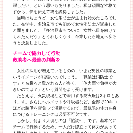
躍したい」という思いもありました。私は頑固な性格で
すから、夢を伝えて親を説得しました。
当時はちょうど、女性消防士が生まれ始めたころでし
た。在学中、多治見市でも初めて女性消防士が誕生した
と聞きました。「多治見市もついに、女性へ目を向けて
くれたんだな」とうれしくなり、卒業したら地元へ戻ろ
うと決意しました。
チームで協力して行動
救助者へ最善の判断を
女性の採用が増えているものの、いまだ男性の職業と
いうイメージが根強いのでしょう。「職業は消防士で
す」と名乗ると驚かれる人が多く、「体力面で負担が大
きいのでは？」という質問をよく受けます。
たとえば、火災現場などで着用する防火服は3キロもあ
ります。さらにヘルメットや呼吸器など、全部で20キロ
ほどの装備を背負って活動するので、最低限の体力を身
につけるトレーニングは必要不可欠です。
しかし、何より大切なのは「協調性」です。基本的に
チームで行動するため、一人だけ際立って体力があって
も活かしきれません。互いに命を預け合い、自分の力だ