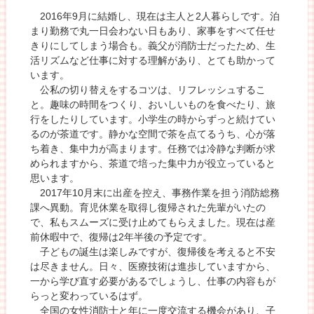
2016年9月に結婚し、現在は主人と2人暮らしです。泊
まり勤務で丸一日会わない日もあり、家事をすべて任せ
きりにしてしまう場合も。義父が消防士だったため、生
活リズムなど仕事に対する理解があり、とても助かって
います。
公私の切り替えをするコツは、リフレッシュするこ
と。趣味の時間をつくり、おいしいものを食べたり、旅
行をしたりしています。小学生の時からずっと続けてい
るのが茶道です。静かな空間で茶を点てるうち、心が落
ち着き、集中力が高まります。任務では冷静な判断が求
められますから、茶道で培った集中力が役立っていると
思います。
2017年10月末に出産を控え、事務作業を担う消防総務
課へ異動。育児休業を取得し復帰された先輩がいたの
で、私もスムーズに受け止めてもらえました。現在は産
前休暇中で、復帰は2年半後の予定です。
子どもの誕生は楽しみですが、復帰後を考えると不安
は尽きません。日々、医療技術は進歩していますから、
一から学び直す必要があるでしょうし、仕事の内容もが
らっと変わっているはず。
全国の女性消防士と年に一度交流する機会があり、子