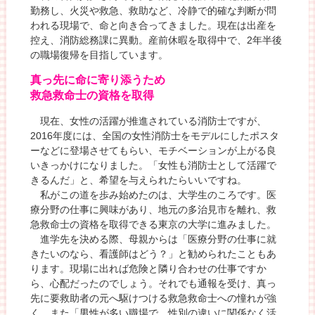
勤務し、火災や救急、救助など、冷静で的確な判断が問
われる現場で、命と向き合ってきました。現在は出産を
控え、消防総務課に異動。産前休暇を取得中で、2年半後
の職場復帰を目指しています。
真っ先に命に寄り添うため
救急救命士の資格を取得
現在、女性の活躍が推進されている消防士ですが、
2016年度には、全国の女性消防士をモデルにしたポスタ
ーなどに登場させてもらい、モチベーションが上がる良
いきっかけになりました。「女性も消防士として活躍で
きるんだ」と、希望を与えられたらいいですね。
私がこの道を歩み始めたのは、大学生のころです。医
療分野の仕事に興味があり、地元の多治見市を離れ、救
急救命士の資格を取得できる東京の大学に進みました。
進学先を決める際、母親からは「医療分野の仕事に就
きたいのなら、看護師はどう？」と勧められたこともあ
ります。現場に出れば危険と隣り合わせの仕事ですか
ら、心配だったのでしょう。それでも通報を受け、真っ
先に要救助者の元へ駆けつける救急救命士への憧れが強
く、また「男性が多い職場で、性別の違いに関係なく活