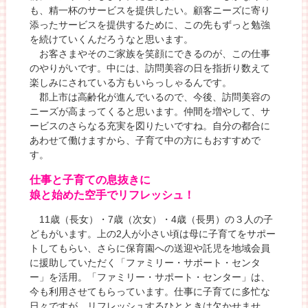
も、精一杯のサービスを提供したい。顧客ニーズに寄り
添ったサービスを提供するために、この先もずっと勉強
を続けていくんだろうなと思います。
お客さまやそのご家族を笑顔にできるのが、この仕事
のやりがいです。中には、訪問美容の日を指折り数えて
楽しみにされている方もいらっしゃるんです。
郡上市は高齢化が進んでいるので、今後、訪問美容の
ニーズが高まってくると思います。仲間を増やして、サ
ービスのさらなる充実を図りたいですね。自分の都合に
あわせて働けますから、子育て中の方にもおすすめで
す。
仕事と子育ての息抜きに
娘と始めた空手でリフレッシュ！
11歳（長女）・7歳（次女）・4歳（長男）の３人の子
どもがいます。上の2人が小さい頃は母に子育てをサポー
トしてもらい、さらに保育園への送迎や託児を地域会員
に援助していただく「ファミリー・サポート・センタ
ー」を活用。「ファミリー・サポート・センター」は、
今も利用させてもらっています。仕事に子育てに多忙な
日々ですが、リフレッシュするひとときは欠かせませ