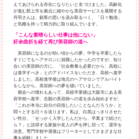
えてあげられる存在になりたいと名づけました。高齢化
が進む郡上市を拠点に細やかな美容サービスを展開する
丹羽さんは、顧客の思いを汲み取るべく、「日々勉強」
と気概を持って精力的に取り組んでいます。
「こんな素晴らしい仕事は他にない」
紆余曲折を経て再び美容師の道へ
美容師になるのが幼い頃からの夢。中学を卒業したら
すぐにでもヘアサロンに就職したかったのですが、知り
合いの美容師の方に、「社会教養も必要だから、高校に
は進学すべき」とのアドバイスをいただき、高校へ進学
しました。高校進学後は地元のヘアサロンでアルバイト
をしながら、美容師への夢を描いていました。
都会への憧れもあって、高校卒業後は大阪市にある美
容学校へ進学。念願の美容師への道を歩み始めますが、
「これが本当に自分の目指したいことなんだろうか」と
悶々とする日々を送ります。私は、白黒はっきりさせた
い性分。「せっかく入学したんだから、卒業まで続けた
ら？」と説得する家族や友人の声を押し切って、退学を
決意。専門学校中退後はフリーターとしてさまざまな仕
事を経験しました。