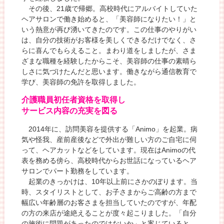
その後、21歳で帰郷。高校時代にアルバイトしていた
ヘアサロンで働き始めると、「美容師になりたい！」と
いう熱意が再び湧いてきたのです。この仕事のやりがい
は、自分の技術がお客様を美しくできるだけでなく、さ
らに喜んでもらえること。まわり道をしましたが、さま
ざまな職種を経験したからこそ、美容師の仕事の素晴ら
しさに気づけたんだと思います。働きながら通信教育で
学び、美容師の免許を取得しました。
介護職員初任者資格を取得し
サービス内容の充実を図る
2014年に、訪問美容を提供する「Animo」を起業。病
気や怪我、産前産後などで外出が難しい方のご自宅に伺
って、ヘアカットなどをしています。現在はAnimoの代
表を務める傍ら、高校時代からお世話になっているヘア
サロンでパート勤務をしています。
起業のきっかけは、10年以上前にさかのぼります。当
時、スタイリストとして、お子さまからご高齢の方まで
幅広い年齢層のお客さまを担当していたのですが、年配
の方の来店が途絶えることが度々起こりました。「自分
の施術に問題があったのではないか」と案じていると、