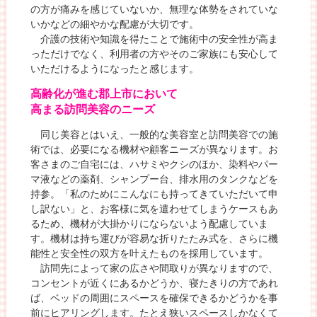
の方が痛みを感じていないか、無理な体勢をされていな
いかなどの細やかな配慮が大切です。
介護の技術や知識を得たことで施術中の安全性が高ま
っただけでなく、利用者の方やそのご家族にも安心して
いただけるようになったと感じます。
高齢化が進む郡上市において
高まる訪問美容のニーズ
同じ美容とはいえ、一般的な美容室と訪問美容での施
術では、必要になる機材や顧客ニーズが異なります。お
客さまのご自宅には、ハサミやクシのほか、染料やパー
マ液などの薬剤、シャンプー台、排水用のタンクなどを
持参。「私のためにこんなにも持ってきていただいて申
し訳ない」と、お客様に気を遣わせてしまうケースもあ
るため、機材が大掛かりにならないよう配慮していま
す。機材は持ち運びが容易な折りたたみ式を、さらに機
能性と安全性の双方を叶えたものを採用しています。
訪問先によって家の広さや間取りが異なりますので、
コンセントが近くにあるかどうか、寝たきりの方であれ
ば、ベッドの周囲にスペースを確保できるかどうかを事
前にヒアリングします。たとえ狭いスペースしかなくて