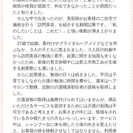
病気や怪我が原因で、外出できなかったことが原因だっ
たと知りました。
そんな中で出合ったのが、美容師がお客様のご自宅で
施術を行う「訪問美容」を紹介する新聞記事です。「私
のしたいことは、これだ！」と強い衝動が沸き上がりま
した。
27歳で結婚。着付けやブライダルヘアメイクなどを学
ぶなか、３人の子どもに恵まれました。３人目の妊娠中
から訪問美容の勉強に着手。起業に関する知識も全くな
かったため、産後の育児休暇中には郡上市商工会が主催
する創業塾にも通いました。
さらに起業後も、勉強の日々は続きました。平日は子
育てをしながら介護の勉強に時間を費やし、週末はヘア
サロンで勤務。念願の介護職員初任者の資格を取得しま
した。
介護資格の取得は義務付けられてはいませんが、満足
いただけるサービスを提供するためには介護の知識は不
可欠であると考えます。お客さまの中には、怪我をされ
ている方や寝たきりの方もいらっしゃいます。サービス
中は、シャンプー台に体を倒したり体の向きを変えたり
と、お客様の体を移動させなくてはなりません。利用者