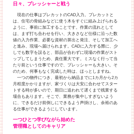
日々、プレッシャーと戦う
現在の仕事はプレカットのCAD入力。プレカットと
は、住宅の骨組みなどに使う木をすぐに組み上げられる
ように、事前に加工することです。作業の流れとして
は、まず打ち合わせを行い、大きさなど仕様に沿った数
値の入力作業、必要な資材の算出と発注、そして加工へ
と進み、現場へ届けられます。CADに入力する際に、少
しでも数字を誤ると、部品が合わずに現場の作業がスト
ップしてしまうため、責任重大です。ミスなく行って当
たり前という仕事ですので、プレッシャーも大きい。そ
のため、何事もなく完成した時は、ほっとしますね。
一つの物件につき、最初から納品までに1カ月から2カ
月程度かかりますが、家づくりは大安に合わせてスター
トする時が多いので、期日に追われて遅くまで残業する
場合もあります。そこで、業務が集中しすぎないよう
に、できるだけ前倒しにできるよう声掛けし、余裕のあ
る仕事ができるようにしています。
一つひとつ学びながら始めた
管理職としてのキャリア