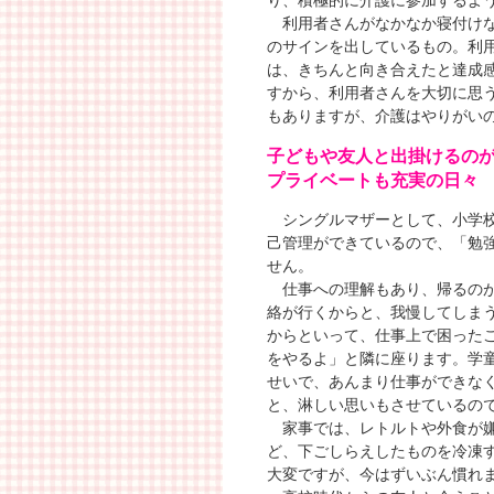
り、積極的に介護に参加するよ
利用者さんがなかなか寝付けな
のサインを出しているもの。利
は、きちんと向き合えたと達成
すから、利用者さんを大切に思
もありますが、介護はやりがい
子どもや友人と出掛けるの
プライベートも充実の日々
シングルマザーとして、小学校
己管理ができているので、「勉
せん。
仕事への理解もあり、帰るのが
絡が行くからと、我慢してしま
からといって、仕事上で困った
をやるよ」と隣に座ります。学
せいで、あんまり仕事ができな
と、淋しい思いもさせているの
家事では、レトルトや外食が嫌
ど、下ごしらえしたものを冷凍
大変ですが、今はずいぶん慣れ