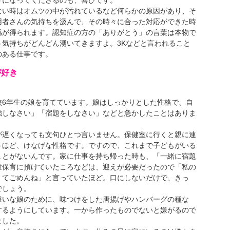
うになってくださるのも、喜びです。
い時はオムツの中が汚れているなど何らかの原因があり、そ
用者さんの気持ちを汲んで、その時々に合った対応ができた時
感が得られます。認知症の方の「ありがとう」の言葉は本物で
う気持ちがどんどん湧いてきますよ。3Kなどと言われること
のある仕事です。
が好き
6年生の娘を育てています。娘はしっかりとした性格で、自
強しなさい」「宿題をしなさい」などと急かしたことはありま
遅くなっても文句ひとつ言いません。保健室に行くと親に連
うほど、けなげな性格です。ですので、これまで子どもがいる
ことがないんです。家に仕事を持ち帰った時も、「一緒に宿題
童保育に預けていたころなどは、迎えが必要だったので「私の
くてごめんね」と言っていたほど。口にしないだけで、きっ
でしょう。
いな娘のために、味つけをした唐揚げやハンバーグの種な
するようにしています。一から作ったものでないと嫌がるので
ました。