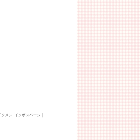
｜
イクメン･イクボスページ