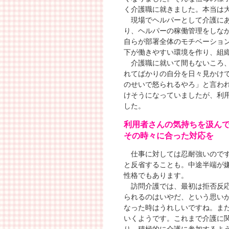
く介護職に就きました。本当は
現場でヘルパーとして介護にあ
り、ヘルパーの稼働管理をしな
自らが部署全体のモチベーショ
下が働きやすい環境を作り、組
介護職に就いて間もないころ、
れてばかりの自分を日々見かけ
のせいで怒られるやろ」と言わ
けそうになっていましたが、利
した。
利用者さんの気持ちを汲ん
その時々に合った対応を
仕事に対しては忍耐強いのです
と反省することも。中途半端が
性格でもあります。
訪問介護では、最初は拒否反応
られるのはいやだ、という思い
なった時はうれしいですね。ま
いくようです。これまで介護に