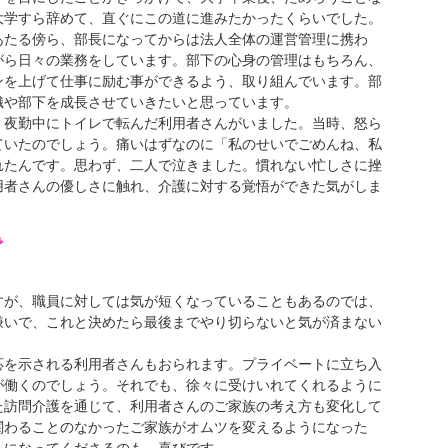
大学すら辞めて、直ぐにこの道に進みたかったくらいでした。
たる傍ら、部長になってからは法人全体の運営管理に携わ
がら日々の業務をしています。部下の心身の管理はもちろん、
ンを上げて仕事に励む事ができるよう、取り組んでいます。部
織や部下を成長させていきたいと思っています。
夜勤中にトイレで転んだ利用者さんがいました。当時、怒ら
ていたのでしょう。痛いはずなのに「私のせいでごめんね、私
れたんです。思わず、二人で泣きました。慣れない忙しさに挫
用者さんの優しさに触れ、介護に対する覚悟ができた気がしま
で
が、職員に対しては気が短くなっていることもあるのでは、
嫌いで、これと決めたら最後までやり切らないと気が済まない
を示される利用者さんもおられます。プライベートに立ち入
が働くのでしょう。それでも、徐々に受けいれてくれるように
た訪問介護を通じて、利用者さんのご家族の考え方も変化して
関わることのなかったご家族がオムツを変えるようになった