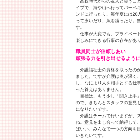
高校時代からの友人と会うこと
イプで、海や山へ行ってバーベ
ンドに行ったり、毎年夏には20
って泳いだり、魚を獲ったり。
す。
仕事が大変でも、プライベート
楽しみにできる行事の存在があ
職員同士が信頼しあい
頑張る力を引き出せるよう
介護福祉士の資格を取ったのが
ました。ですが介護は奥が深く
し、なにより人を相手とする仕
った答えはありません。
目標は、もう少し「聞き上手」
ので、きちんとスタッフの意見
になりたいです。
介護はチームで行いますが、ス
ね。意見を出し合って納得して
ばいい。みんなで一つの方向を
いきたいです。