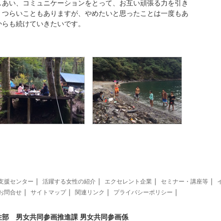
あい、コミュニケーションをとって、お互い頑張る力を引き
。つらいこともありますが、やめたいと思ったことは一度もあ
からも続けていきたいです。
｜
｜
｜
｜
支援センター
活躍する女性の紹介
エクセレント企業
セミナー・講座等
｜
｜
｜
｜
お問合せ
サイトマップ
関連リンク
プライバシーポリシー
性部 男女共同参画推進課 男女共同参画係