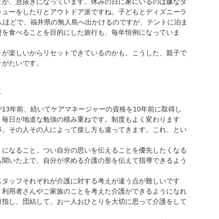
が、息抜きになっています。休みの日に家にいるのは嫌なタ
キューをしたりとアウトドア派ですね。子どもとディズニーラ
人ほどで、福井県の無人島へ出かけるのですが、テントに泊ま
蟹を食べることを目的にした旅行も、毎年恒例になっていま
が楽しいからリセットできているのかも。こうした、親子で
りがたいです。
に
13年前、続いてケアマネージャーの資格を10年前に取得し
、毎日が地道な勉強の積み重ねです。制度もよく変わります
事。その人その人によって接し方も違ってきます。これ、とい
になること。つい自分の思いを伝えることを優先したくなる
も聞いた上で、自分が求める介護の形を伝えて指導できるよう
タッフそれぞれが介護に対する考えが違う点が難しいです
、利用者さんやご家族のことを考えた介護ができるようになれ
目指し、団結して、お一人おひとりを大切に思って介護をして