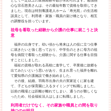
として一定以上の業務経験年数が求められます。勉強熱
心な宗石悠美さんは、その最短年数で資格を取得してき
ました。現在は特別養護老人ホーム「寿光苑」の生活相
談員として、利用者・家族・職員の架け橋となり、相互
の調整役を担っています。
祖母を看取った経験から介護の仕事に就こうと決
意
福井の出身です。幼い頃から将来は人の役に立つ仕事
に就きたいと強く思っており、中学生のときに母方の祖
母を病院で看取った経験から、介護に関する仕事を目指
すことにしました。
福祉の資格が取れる高校に進学して、卒業後に故郷を
出てみたいという思いがあり、生まれ育った福井を離れ
て愛知県の介護施設で働き始めました。
その後、結婚。羽島市出身の夫の実家近くに家を建
て、子どもが保育園に入るタイミングで転職しました。
以前の職場とは距離が離れてしまい、通うのが難しくな
ったため、社会福祉法人はしまに転職しました。
利用者だけでなく、その家族や職員との間を取り
持つのが役目