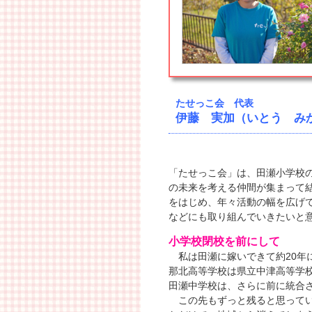
たせっこ会 代表
伊藤 実加（いとう み
「たせっこ会」は、田瀬小学校
の未来を考える仲間が集まって結
をはじめ、年々活動の幅を広げて
などにも取り組んでいきたいと
小学校閉校を前にして
私は田瀬に嫁いできて約20年
那北高等学校は県立中津高等学校
田瀬中学校は、さらに前に統合
この先もずっと残ると思ってい