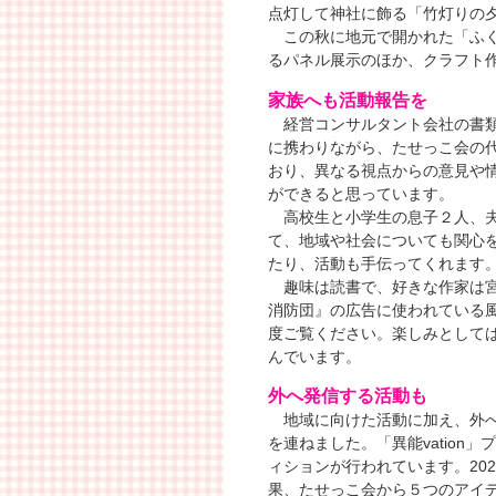
点灯して神社に飾る「竹灯りの
この秋に地元で開かれた「ふく
るパネル展示のほか、クラフト
家族へも活動報告を
経営コンサルタント会社の書類
に携わりながら、たせっこ会の
おり、異なる視点からの意見や
ができると思っています。
高校生と小学生の息子２人、夫
て、地域や社会についても関心を
たり、活動も手伝ってくれます
趣味は読書で、好きな作家は宮
消防団』の広告に使われている
度ご覧ください。楽しみとして
んでいます。
外へ発信する活動も
地域に向けた活動に加え、外への発
を連ねました。「異能vatio
ィションが行われています。20
果、たせっこ会から５つのアイ