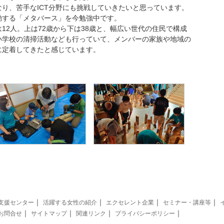
り、苦手なICT分野にも挑戦していきたいと思っています。
動する「メタバース」を今勉強中です。
2人。上は72歳から下は38歳と、幅広い世代の住民で構成
小学校の清掃活動なども行っていて、メンバーの家族や地域の
に定着してきたと感じています。
｜
｜
｜
｜
支援センター
活躍する女性の紹介
エクセレント企業
セミナー・講座等
｜
｜
｜
｜
お問合せ
サイトマップ
関連リンク
プライバシーポリシー