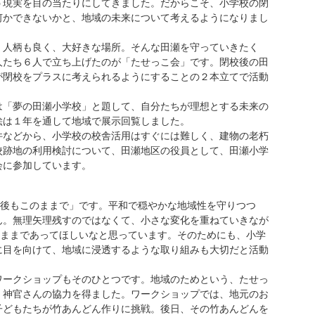
う現実を目の当たりにしてきました。だからこそ、小学校の閉
何かできないかと、地域の未来について考えるようになりまし
人柄も良く、大好きな場所。そんな田瀬を守っていきたく
人たち６人で立ち上げたのが「たせっこ会」です。閉校後の田
が閉校をプラスに考えられるようにすることの２本立てで活動
「夢の田瀬小学校」と題して、自分たちが理想とする未来の
絵は１年を通して地域で展示回覧しました。
などから、小学校の校舎活用はすぐには難しく、建物の老朽
校跡地の利用検討について、田瀬地区の役員として、田瀬小学
会に参加しています。
年後もこのままで」です。平和で穏やかな地域性を守りつつ
ん。無理矢理残すのではなくて、小さな変化を重ねていきなが
のままであってほしいなと思っています。そのためにも、小学
に目を向けて、地域に浸透するような取り組みも大切だと活動
ークショップもそのひとつです。地域のためという、たせっ
、神官さんの協力を得ました。ワークショップでは、地元のお
子どもたちが竹あんどん作りに挑戦。後日、その竹あんどんを