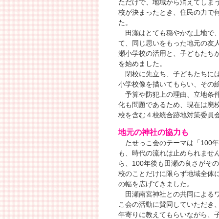
ただけで、地域から消えてしま
校が決まったとき、住民の力で
た。
田瀬はとても穏やかな土地で、
て、同じ思いをもった地元の友
瀬小学校の活用と、子どもたち
を始めました。
閉校に先立ち、子どもたちには
小学校像を描いてもらい、その
予算や防犯上の理由、立地条件
化も問題であるため、現在は廃
校を含む４校統合跡地対策委員
地元の神社の協力も
たせっこ会のテーマは「100
も、時代の流れは止められませ
ら、100年後も田瀬の良さがそ
校のことだけに限らず地域全体
の幅を広げてきました。
田瀬南宮神社との共同によるワ
こ会の活動に賛同していただき
年寄りに教えてもらいながら、