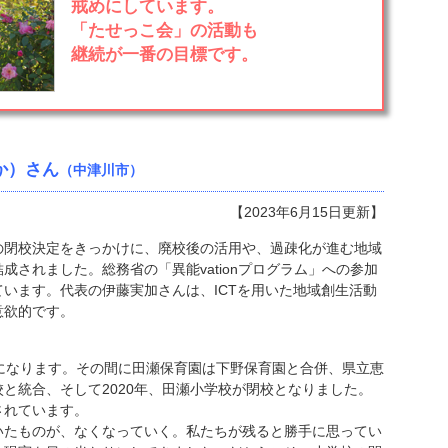
戒めにしています。
「たせっこ会」の活動も
継続が一番の目標です。
か）さん
（中津川市）
【2023年6月15日更新】
の閉校決定をきっかけに、廃校後の活用や、過疎化が進む地域
成されました。総務省の「異能vationプログラム」への参加
います。代表の伊藤実加さんは、ICTを用いた地域創生活動
意欲的です。
になります。その間に田瀬保育園は下野保育園と合併、県立恵
と統合、そして2020年、田瀬小学校が閉校となりました。
されています。
たものが、なくなっていく。私たちが残ると勝手に思ってい