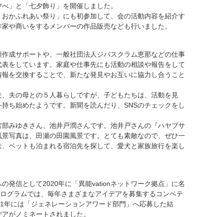
夕べ」と「七夕飾り」を開催しました。
おかふれあい祭り」にも初参加して、会の活動内容を紹介す
作家や商いをするメンバーの作品販売なども行いました。
作成サポートや、一般社団法人ジバスクラム恵那などの仕事
代表をしています。家庭や仕事先にも活動の相談や報告をして
情報を交換することで、新たな発見やお互いに協力し合うこと
、夫の母との５人暮らしですが、子どもたちは、活動を見
持ち始めたようです。新聞を読んだり、SNSのチェックをし
。
部みゆきさん、池井戸潤さんです。池井戸さんの『ハヤブサ
風景写真は、田瀬の田園風景です。とても素敵なので、ぜひ一
は、ペットも泊まれる宿泊先を探して、愛犬と家族旅行を楽し
信として2020年に「異能vationネットワーク拠点」に名
n」プログラムでは、毎年さまざまなアイデアを募集するコンペテ
21年には「ジェネレーションアワード部門」へ応募した結
デアがノミネートされました。