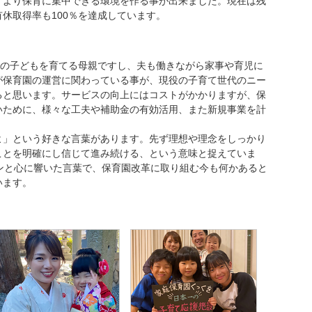
、より保育に集中できる環境を作る事が出来ました。現在は残
休取得率も100％を達成しています。
人の子どもを育てる母親ですし、夫も働きながら家事や育児に
が保育園の運営に関わっている事が、現役の子育て世代のニー
ると思います。サービスの向上にはコストがかかりますが、保
いために、様々な工夫や補助金の有効活用、また新規事業を計
よ」という好きな言葉があります。先ず理想や理念をしっかり
ことを明確にし信じて進み続ける、という意味と捉えていま
ンと心に響いた言葉で、保育園改革に取り組む今も何かあると
います。