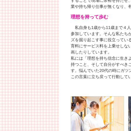
することで現場に余裕を持たせ
業や持ち帰り仕事が無くなり、有
理想を持って歩む
私自身も1歳から11歳まで４
参加しています。そんな私たち
ズを掘り起こす事に役立ってい
育料にサービス料を上乗せしな
画したりしています。
私には「理想を持ち信念に生き
持つこと、そして自分がすべき
す。悩んでいた20代の時にガツ
この言葉に立ち戻って行動して