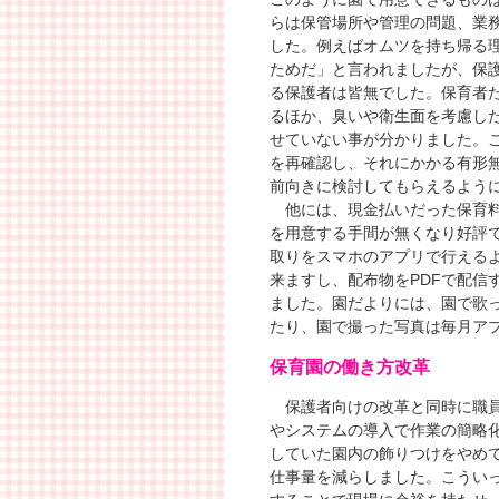
らは保管場所や管理の問題、業
した。例えばオムツを持ち帰る
ためだ」と言われましたが、保
る保護者は皆無でした。保育者
るほか、臭いや衛生面を考慮し
せていない事が分かりました。
を再確認し、それにかかる有形
前向きに検討してもらえるよう
他には、現金払いだった保育料
を用意する手間が無くなり好評
取りをスマホのアプリで行える
来ますし、配布物をPDFで配信
ました。園だよりには、園で歌
たり、園で撮った写真は毎月アプ
保育園の働き方改革
保護者向けの改革と同時に職員
やシステムの導入で作業の簡略
していた園内の飾りつけをやめ
仕事量を減らしました。こうい