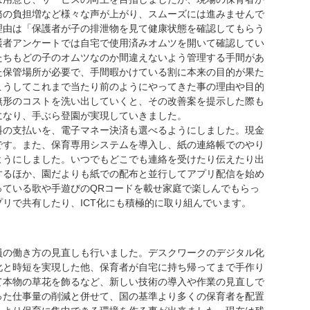
務の負担増など様々な声が上がり、スムーズには進みませんで
理由は「保護者が子の排泄物を見て健康状態を確認してもらう
護者アンケートでは自宅で使用済みオムツを開いて確認してい
たちもどの子のオムツなのか間違えないよう管理する手間があ
た保管場所が必要で、手間暇かけている割に本来の目的が果た
こうしてこれまで当たり前のようにやってきた事の理由や目的
無形のコストを洗い出していくと、その改善案を提示した際も
になり、手ぶら登園が実現していきました。
の支払いを、電子マネー決済も選べるようにしました。現金
です。また、保育専用システムを導入し、紙の連絡帳でのやり
ようにしました。いつでもどこでも連絡を受けたり伝えたり出
するほか、園だよりも紙での配布と並行してアプリ配信を始め
っている歌や手遊びのQRコードを載せ家庭で楽しんでもらっ
リで共有したり、ICT化にも積極的に取り組んでいます。
の働き方の見直しも行いました。デスクワークのデジタル化
化と時短を実現した他、保育者が自宅に持ち帰ってまで手作り
て本物の草花を飾るなど、新しい技術の導入や作業の見直しで
った仕事量の削減と併せて、国の基準より多くの保育者を配置