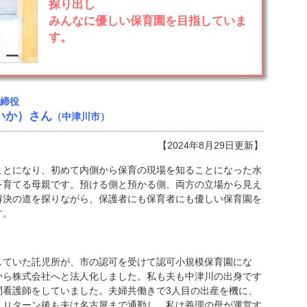
探り出し
みんなに優しい保育園を目指していま
す。
締役
いか）さん
（中津川市）
【2024年8月29日更新】
ことになり、初めて内側から保育の現場を知ることになった水
を育てる母親です。預ける側と預かる側、両方の立場から見え
解決の道を探りながら、保護者にも保育者にも優しい保育園を
す。
ていた託児所が、市の認可を受けて認可小規模保育園にな
から株式会社へと法人化しました。私も夫も中津川の出身です
問看護師をしていました。夫婦共働きで3人目の出産を機に、
。Ｕターン後も夫は名古屋まで通勤し、私は義理の母が運営す