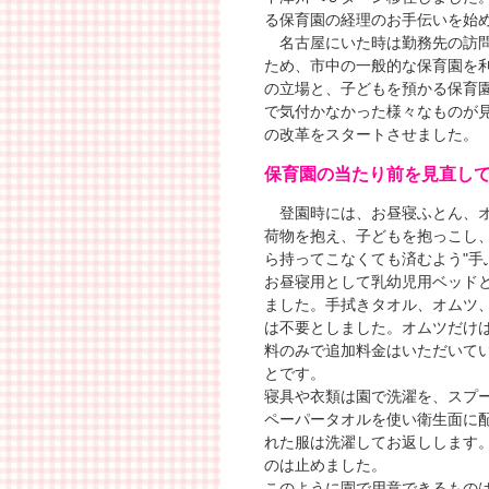
る保育園の経理のお手伝いを始
名古屋にいた時は勤務先の訪問
ため、市中の一般的な保育園を
の立場と、子どもを預かる保育
で気付かなかった様々なものが
の改革をスタートさせました。
保育園の当たり前を見直し
登園時には、お昼寝ふとん、オ
荷物を抱え、子どもを抱っこし
ら持ってこなくても済むよう"手
お昼寝用として乳幼児用ベッド
ました。手拭きタオル、オムツ
は不要としました。オムツだけ
料のみで追加料金はいただいて
とです。
寝具や衣類は園で洗濯を、スプ
ペーパータオルを使い衛生面に
れた服は洗濯してお返しします
のは止めました。
このように園で用意できるもの