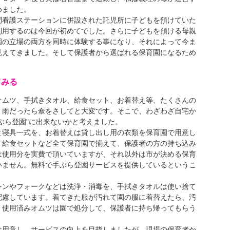
めました。
看護ステーションに併設された託児所に子どもを預けていた
利用するのは今回が初めてでした。さらに子どもを預ける母親
園の立場の両方を同時に体験する事になり、それによって今ま
見えてきました。そして保護者から選ばれる保育園になるため
てみる
ムツ、手拭きタオル、給食セット、お着替え等、たくさんの
、雨だったら傘をさしてと大変です。そこで、わざわざ自宅か
ぶら登園"に出来ないかと考えました。
と寝具一式を、お着替えは貸し出し用の衣類を保育園で用意し
、給食セットなど全て保育園で揃えて、保護者の方の持ち込み
は使用分を実費で頂いていますが、それ以外は市が決める保育
いません。無料で手ぶら登園サービスを提供しているというこ
ーンやフォークなどは洗浄・消毒を、手拭きタオルは使い捨て
配慮しています。着てきた服が汚れて園の服に着替えたら、汚
。使用済みオムツは園で処分して、保護者に持ち帰ってもらう
は用意し、サービスの向上を目指しましたが、現場の保育者か