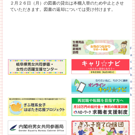
２月２６日（月）の図書の貸出は本棚入替のため中止とさせ
ていただきます。図書の返却については受け付けます。
F
a
c
e
b
o
o
k