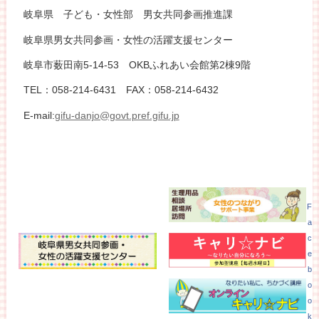
岐阜県 子ども・女性部 男女共同参画推進課
岐阜県男女共同参画・女性の活躍支援センター
岐阜市薮田南5-14-53 OKBふれあい会館第2棟9階
TEL：058-214-6431 FAX：058-214-6432
E-mail:
gifu-danjo@govt.pref.gifu.jp
F
a
c
e
b
o
o
k