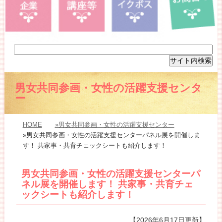
男女共同参画・女性の活躍支援センタ
ー
HOME
»男女共同参画・女性の活躍支援センター
»男女共同参画・女性の活躍支援センターパネル展を開催しま
す！ 共家事・共育チェックシートも紹介します！
男女共同参画・女性の活躍支援センターパ
ネル展を開催します！ 共家事・共育チェ
ックシートも紹介します！
【2026年6月17日更新】