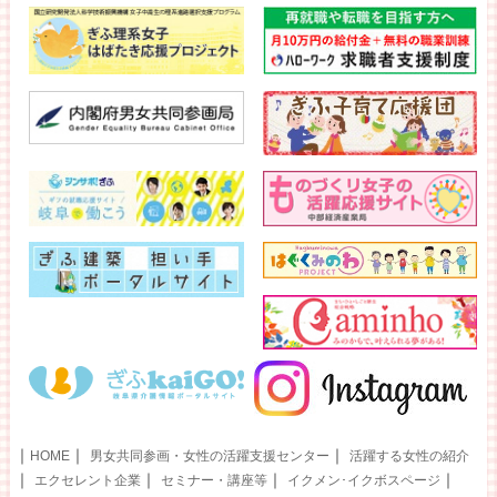
｜
｜
｜
HOME
男女共同参画・女性の活躍支援センター
活躍する女性の紹介
｜
｜
｜
｜
エクセレント企業
セミナー・講座等
イクメン･イクボスページ