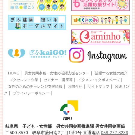
｜
｜
｜
HOME
男女共同参画・女性の活躍支援センター
活躍する女性の紹介
｜
｜
｜
｜
エクセレント企業
セミナー・講座等
イクメン･イクボスページ
｜
｜
｜
｜
女性のためのチャレンジ支援情報
お問合せ
サイトマップ
関連リン
｜
｜
ク
プライバシーポリシー
岐阜県 子ども・女性部 男女共同参画推進課 男女共同参画係
〒500-8570 岐阜市薮田南2丁目1番1号 直通電話:
058-272-8236