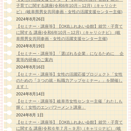
子育てに関する講座(令和6年10月～12月)（キャリ☆ナ
ビ） (岐阜県男女共同参画・女性の活躍支援センター主催)
2024年8月26日
【セミナー・講座等】【OKBふれあい会館】就労・子育て
に関する 講座(令和6年10月～12月)（キャリ☆ナビ） (岐
阜県男女共同参画・女性の活躍支援センター主催)
2024年8月19日
【セミナー・講座等】「選ばれる企業」になるために 企
業等内研修のご案内
2024年8月16日
【セミナー・講座等】女性の活躍応援プロジェクト「女性
のための『３つの就・転職力アップセミナー』」を開催し
ます！
2024年8月14日
【セミナー・講座等】岐阜市女性センター主催「わたしも
輝く！女性のエンパワーメント講座」
2024年8月 1日
【セミナー・講座等】【OKBふれあい会館】就労・子育て
に関する 講座(令和６年７月～９月)（キャリ☆ナビ） (岐