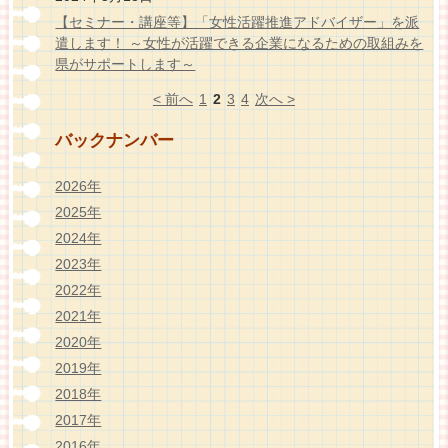
【セミナー・講座等】「女性活躍推進アドバイザー」を派
遣します！ ～女性が活躍できる企業になるための取組みを
県がサポートします～
< 前へ
1
2
3
4
次へ >
バックナンバー
2026年
2025年
2024年
2023年
2022年
2021年
2020年
2019年
2018年
2017年
2016年