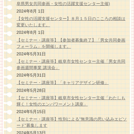
阜県男女共同参画・女性の活躍支援センター主催)
2024年8月 1日
【女性の活躍支援センター】８月１５日のこころの相談は
変更いたします。
2024年8月 1日
【セミナー・講座等】【参加者募集終了】「男女共同参画
フォーラム」を開催します。
2024年5月31日
【セミナー・講座等】岐阜市女性センター主催「男女共同
参画週間事業 講演会」
2024年5月31日
【セミナー・講座等】「キャリアデザイン研修」
2024年5月28日
【セミナー・講座等】岐阜市女性センター主催「わたしも
輝く！女性のエンパワーメント講座」
2024年5月15日
【セミナー・講座等】性別による"無意識の思い込みエピソ
ード"募集します
2024年5月13日