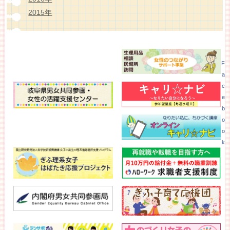
2015年
F
a
c
e
b
o
o
k