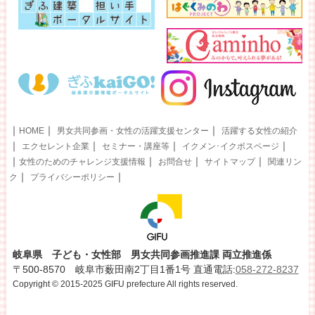
｜
｜
｜
HOME
男女共同参画・女性の活躍支援センター
活躍する女性の紹介
｜
｜
｜
｜
エクセレント企業
セミナー・講座等
イクメン･イクボスページ
｜
｜
｜
｜
女性のためのチャレンジ支援情報
お問合せ
サイトマップ
関連リン
｜
｜
ク
プライバシーポリシー
岐阜県 子ども・女性部 男女共同参画推進課 両立推進係
〒500-8570 岐阜市薮田南2丁目1番1号 直通電話:
058-272-8237
Copyright © 2015-2025 GIFU prefecture All rights reserved.