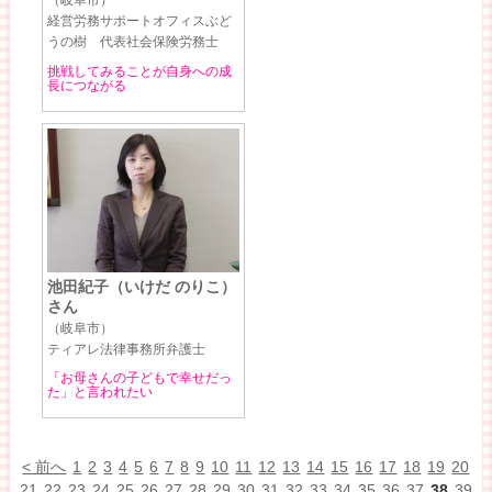
（岐阜市）
経営労務サポートオフィスぶど
うの樹 代表社会保険労務士
挑戦してみることが自身への成
長につながる
池田紀子（いけだ のりこ）
さん
（岐阜市）
ティアレ法律事務所弁護士
「お母さんの子どもで幸せだっ
た」と言われたい
< 前へ
1
2
3
4
5
6
7
8
9
10
11
12
13
14
15
16
17
18
19
20
21
22
23
24
25
26
27
28
29
30
31
32
33
34
35
36
37
38
39