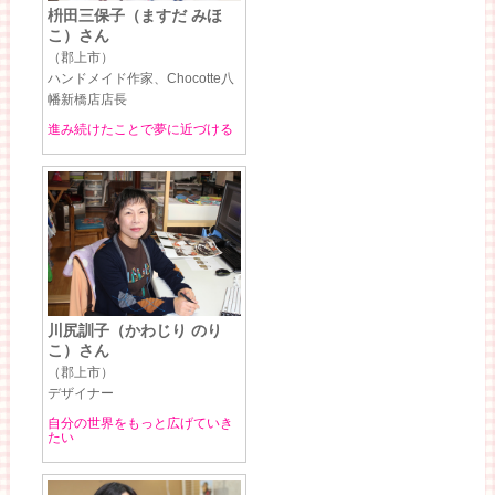
枡田三保子（ますだ みほ
こ）さん
（郡上市）
ハンドメイド作家、Chocotte八
幡新橋店店長
進み続けたことで夢に近づける
川尻訓子（かわじり のり
こ）さん
（郡上市）
デザイナー
自分の世界をもっと広げていき
たい