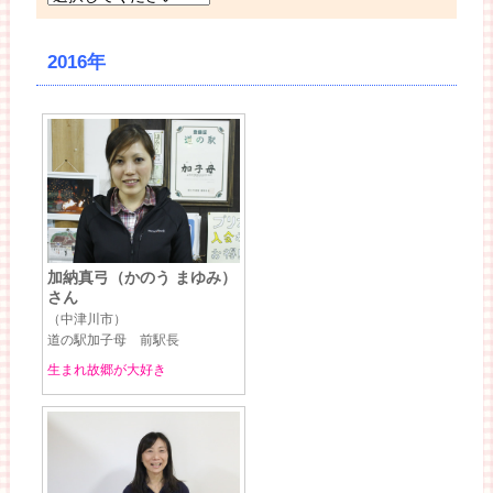
2016年
加納真弓（かのう まゆみ）
さん
（中津川市）
道の駅加子母 前駅長
生まれ故郷が大好き