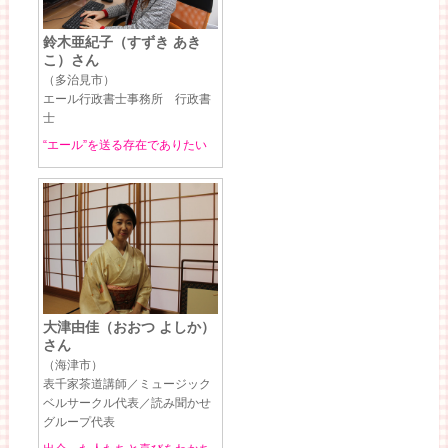
鈴木亜紀子（すずき あき
こ）さん
（多治見市）
エール行政書士事務所 行政書
士
“エール”を送る存在でありたい
大津由佳（おおつ よしか）
さん
（海津市）
表千家茶道講師／ミュージック
ベルサークル代表／読み聞かせ
グループ代表