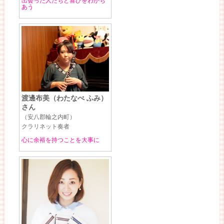
出会った人たちと喜びをわかち
あう
渡邊布美（わたなべ ふみ）
さん
（安八郡輪之内町）
クラリネット奏者
心に余裕を持つことを大事に