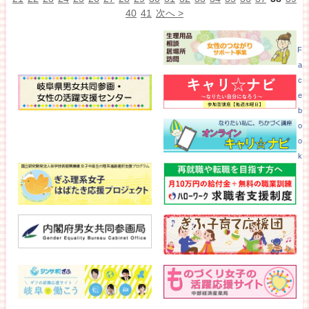
40
41
次へ >
F
a
c
e
b
o
o
k