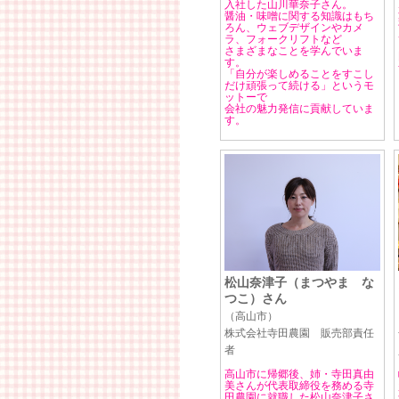
入社した山川華奈子さん。
醤油・味噌に関する知識はもち
ろん、ウェブデザインやカメ
ラ、フォークリフトなど
さまざまなことを学んでいま
す。
「自分が楽しめることをすこし
だけ頑張って続ける」というモ
ットーで
会社の魅力発信に貢献していま
す。
松山奈津子（まつやま な
つこ）さん
（高山市）
株式会社寺田農園 販売部責任
者
高山市に帰郷後、姉・寺田真由
美さんが代表取締役を務める寺
田農園に就職した松山奈津子さ