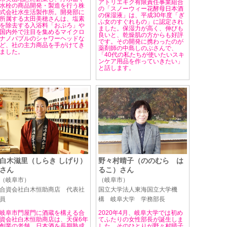
アトリエキク有限責任事業組合
水栓の商品開発・製造を行う株
の「スノーウィー花酵母日本酒
式会社水生活製作所。開発部に
の保湿液」は、平成30年度「ぎ
所属する太田美穂さんは、塩素
ふ女のすぐれもの」に認定され
を除去する入浴料「おぷろ」や
ました。保湿力が高く、伸びも
国内外で注目を集めるマイクロ
良いと、乾燥肌の方からも好評
ナノバブルのシャワーヘッドな
です。その開発に携わったのが
ど、社の主力商品を手がけてき
薬剤師の中島しのぶさんで、
ました。
「40代の私たちが使いたいスキ
ンケア用品を作っていきたい」
と話します。
白木滋里（しらき しげり）
野々村晴子（ののむら は
さん
るこ）さん
（岐阜市）
（岐阜市）
合資会社白木恒助商店 代表社
国立大学法人東海国立大学機
員
構 岐阜大学 学務部長
岐阜市門屋門に酒蔵を構える合
2020年4月、岐阜大学では初め
資会社白木恒助商店は、天保6年
てふたりの女性部長が誕生しま
創業の老舗。日本酒を長期熟成
した。そのひとりが野々村晴子