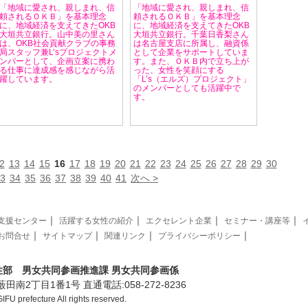
「地域に愛され、親しまれ、信
「地域に愛され、親しまれ、信
頼されるＯＫＢ」を基本理念
頼されるＯＫＢ」を基本理念
に、地域経済を支えてきたOKB
に、地域経済を支えてきたOKB
大垣共立銀行。山中美の里さん
大垣共立銀行。千葉日香梨さん
は、OKB社会貢献クラブの事務
は名古屋支店に所属し、融資係
局スタッフ兼L’sプロジェクトメ
として企業をサポートしていま
ンバーとして、企画立案に携わ
す。また、ＯＫＢ内で立ち上が
る仕事に達成感を感じながら活
った、女性を笑顔にする
躍しています。
「L’s（エルズ）プロジェクト」
のメンバーとしても活躍中で
す。
2
13
14
15
16
17
18
19
20
21
22
23
24
25
26
27
28
29
30
3
34
35
36
37
38
39
40
41
次へ >
｜
｜
｜
｜
支援センター
活躍する女性の紹介
エクセレント企業
セミナー・講座等
｜
｜
｜
｜
お問合せ
サイトマップ
関連リンク
プライバシーポリシー
性部 男女共同参画推進課 男女共同参画係
市薮田南2丁目1番1号 直通電話:
058-272-8236
FU prefecture All rights reserved.