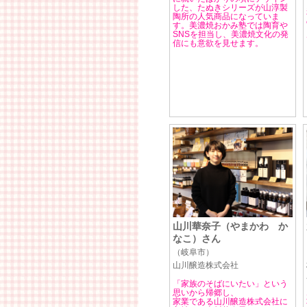
した、たぬきシリーズが山淳製
陶所の人気商品になっていま
す。美濃焼おかみ塾では陶育や
SNSを担当し、美濃焼文化の発
信にも意欲を見せます。
山川華奈子（やまかわ か
なこ）さん
（岐阜市）
山川醸造株式会社
「家族のそばにいたい」という
思いから帰郷し、
家業である山川醸造株式会社に