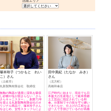
活躍エリア
塚本玲子（つかもと れい
田中美紀（たなか みき）
こ）さん
さん
（土岐市）
（北方町）
丸新製陶有限会社 取締役
髙橋和傘店
無釉の陶器が適度に湿気を吸収
江戸時代に始まり、現在でも日
し砂糖や塩が固まらない「さら
本最大の生産地として岐阜県郷
さらキャニスター」。創業71年
土工芸品に指定されている和
を迎える丸新製陶有限会社のオ
傘。分業制でその技を守り継い
リジナル商品で、塚本玲子さん
できたなか、仕上げの工程をほ
をはじめ、女性スタッフらによ
ぼ一人で手掛けているのが髙橋