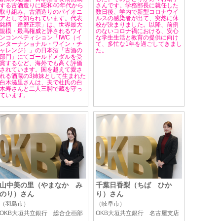
する古酒造りに昭和40年代から
さんです。学務部長に就任した
取り組み、古酒造りのパイオニ
数日後、学内で新型コロナウイ
アとして知られています。代表
ルスの感染者が出て、突然に休
銘柄「達磨正宗」は、世界最大
校が決まりました。以降、前例
規模・最高権威と評されるワイ
のないコロナ禍における、安心
ンコンペティション「IWC（イ
な学生生活と教育の提供に向け
ンターナショナル・ワイン・チ
て、多忙な1年を過ごしてきまし
ャレンジ）」の日本酒「古酒の
た。
部門」にてゴールドメダルを受
賞するなど、海外でも高く評価
されています。国を越えて愛さ
れる酒蔵の3姉妹として生まれた
白木滋里さんは、夫で杜氏の白
木寿さんと二人三脚で蔵を守っ
ています。
山中美の里（やまなか み
千葉日香梨（ちば ひか
のり）さん
り）さん
（羽島市）
（岐阜市）
OKB大垣共立銀行 総合企画部
OKB大垣共立銀行 名古屋支店