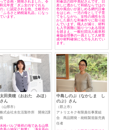
って企画・開発されました。令
和傘店の田中美紀さんです。日
和元年度「ぎふ女のすぐれも
差しに透かして和紙ならではの
の」に認定される他、土岐市の
色や風合いが楽しめる網代日傘
「ふるさと納税返礼品」になっ
をはじめ、一児の母として子育
ています。
てをしながら、女性の感性を活
かした新たな和傘作りに取り組
んでいます。職人が減り、材料
も入手困難に陥りつつある現状
を踏まえ、一般社団法人岐阜和
傘協会理事の一員として人材育
成や材料確保にも力を入れてい
ます。
太田美穂（おおた みほ）
中島しのぶ（なかしま し
さん
のぶ）さん
（山県市）
（郡上市）
株式会社水生活製作所 開発2課
アトリエキク有限責任事業組
長
合 商品開発・統轄製造販売責
任者
水栓バルブ発祥の地である山県
市美山地区に創業し、浄水器や