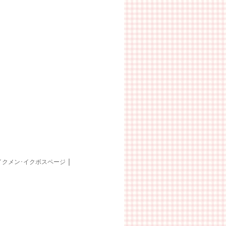
｜
イクメン･イクボスページ