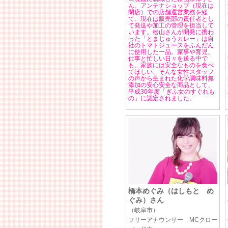
ん。アンテナショップ（現在は
閉店）での店舗運営業務を経
て、現在は販売部の責任者とし
て発送や加工の管理を担当して
います。松山さんが開発に携わ
った「とまじゅうカレー」は自
社のトマトジュースをふんだん
に使用した一品。家事や育児、
仕事と忙しい日々を送る中で
も、家族には安全なものを食べ
てほしい、そんな女性スタッフ
の声から生まれた化学調味料無
添加の安心安全な商品として、
平成30年度「ぎふ女のすぐれも
の」に認定されました。
橋本めぐみ（はしもと め
ぐみ）さん
（岐阜市）
フリーアナウンサー MCクロー