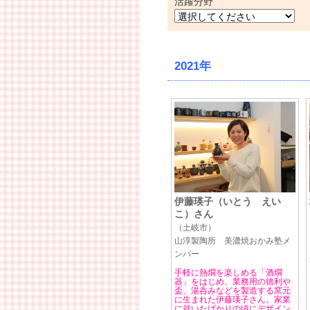
活躍分野
2021年
伊藤瑛子（いとう えい
こ）さん
（土岐市）
山淳製陶所 美濃焼おかみ塾メ
ンバー
手軽に熱燗を楽しめる「酒燗
器」をはじめ、業務用の徳利や
盃、湯呑みなどを製造する窯元
に生まれた伊藤瑛子さん。家業
に就いたばかりの頃にデザイン