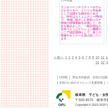
バー代表
ラジオパーソナリティーやテレ
ビレポーター、イベント司会者
として活躍する橋本めぐみさ
ん。昨年はコミュニティーFM局
で、地域に根ざした新型コロナ
関連の情報番組を企画して、注
目を集めました。一般社団法人
日本コミュニケーション機構の
シニア認定講師として、多くの
研修やセミナーも受け持ってい
ます。
< 前へ
1
2
3
4
5
6
7
8
9
10
11
1
31
32
3
｜
｜
HOME
男女共同参画・女性の活躍
｜
｜
女性のためのチャレンジ支援情報
岐阜県 子ども・女
〒500-8570 岐阜
Copyright © 2015-2025 GI