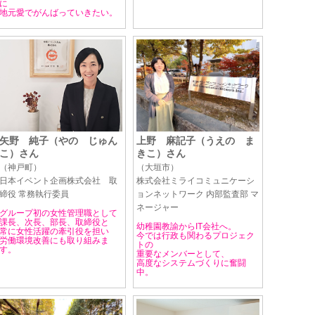
に
地元愛でがんばっていきたい。
矢野 純子（やの じゅん
上野 麻記子（うえの ま
こ）さん
きこ）さん
（神戸町）
（大垣市）
日本イベント企画株式会社 取
株式会社ミライコミュニケーシ
締役 常務執行委員
ョンネットワーク 内部監査部 マ
ネージャー
グループ初の女性管理職として
課長、次長、部長、取締役と
幼稚園教諭からIT会社へ。
常に女性活躍の牽引役を担い
今では行政も関わるプロジェク
労働環境改善にも取り組みま
トの
す。
重要なメンバーとして、
高度なシステムづくりに奮闘
中。