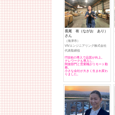
長尾 有（ながお あり）
さん
（海津市）
VIVエンジニアリング株式会社
代表取締役
IT技術の導入で品質が向上。
テレワークも導入し、
間接部門と営業職がリモート勤
務。
小さな会社が大きく生まれ変わ
りました。