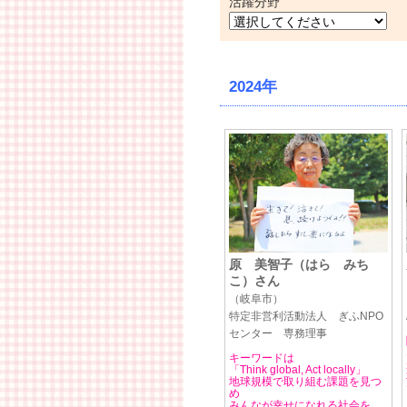
活躍分野
2024年
原 美智子（はら みち
こ）さん
（岐阜市）
特定非営利活動法人 ぎふNPO
センター 専務理事
キーワードは
「Think global, Act locally」
地球規模で取り組む課題を見つ
め
みんなが幸せになれる社会を