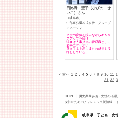
日比野 聖子（ひびの せ
いこ）さん
（岐阜市）
中部事務機株式会社 グループ
マネージャ
２度の育休を挟みながらキャリ
アアップを続け
現在は人事担当の管理職として
若手に寄り添い
良き手本を示し彼らの成長を後
押ししている。
< 前へ
1
2
3
4
5
6
7
8
9
10
11
1
31
32
3
｜
｜
HOME
男女共同参画・女性の活躍
｜
｜
女性のためのチャレンジ支援情報
岐阜県 子ども・女