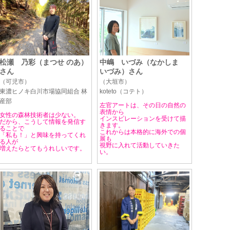
松瀬 乃彩（まつせ のあ）
中嶋 いづみ（なかしま
さん
いづみ）さん
（可児市）
（大垣市）
東濃ヒノキ白川市場協同組合 林
koteto（コテト）
産部
左官アートは、その日の自然の
表情から
女性の森林技術者は少ない。
インスピレーションを受けて描
だから、こうして情報を発信す
きます。
ることで
これからは本格的に海外での個
「私も！」と興味を持ってくれ
展も
る人が
視野に入れて活動していきた
増えたらとてもうれしいです。
い。