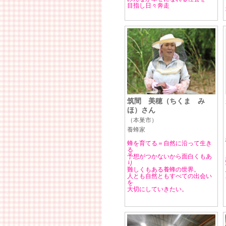
目指し日々奔走
筑間 美穂（ちくま み
ほ）さん
（本巣市）
養蜂家
蜂を育てる＝自然に沿って生き
る
予想がつかないから面白くもあ
り
難しくもある養蜂の世界。
人とも自然ともすべての出会い
を
大切にしていきたい。