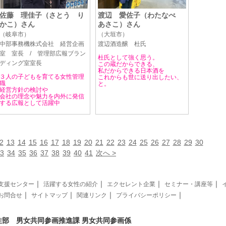
佐藤 理佳子（さとう り
渡辺 愛佐子（わたなべ
かこ）さん
あさこ）さん
（岐阜市）
（大垣市）
中部事務機株式会社 経営企画
渡辺酒造醸 杜氏
室 室長 / 管理部広報ブラン
杜氏として強く思う。
ディング室室長
この蔵だからできる、
私だからできる日本酒を
３人の子どもを育てる女性管理
これからも世に送り出したい、
職
と。
経営方針の検討や
会社の理念や魅力を内外に発信
する広報として活躍中
2
13
14
15
16
17
18
19
20
21
22
23
24
25
26
27
28
29
30
3
34
35
36
37
38
39
40
41
次へ >
｜
｜
｜
｜
支援センター
活躍する女性の紹介
エクセレント企業
セミナー・講座等
｜
｜
｜
｜
お問合せ
サイトマップ
関連リンク
プライバシーポリシー
性部 男女共同参画推進課 男女共同参画係