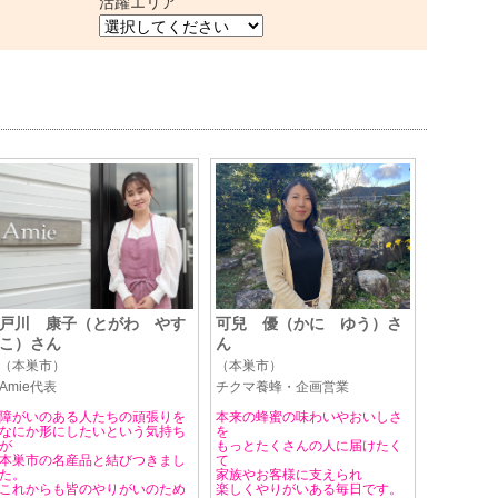
活躍エリア
戸川 康子（とがわ やす
可兒 優（かに ゆう）さ
こ）さん
ん
（本巣市）
（本巣市）
Amie代表
チクマ養蜂・企画営業
障がいのある人たちの頑張りを
本来の蜂蜜の味わいやおいしさ
なにか形にしたいという気持ち
を
が
もっとたくさんの人に届けたく
本巣市の名産品と結びつきまし
て
た。
家族やお客様に支えられ
これからも皆のやりがいのため
楽しくやりがいある毎日です。