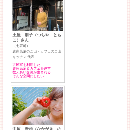
土屋 朋子（つちや とも
こ）さん
（七宗町）
農家民泊のこ山・カフェのこ山
キッチン 代表
古民家を利用した
農家民泊＆カフェを運営
教えあい交流が生まれる
そんな空間にしたい
中垣 野歩（なかがき の