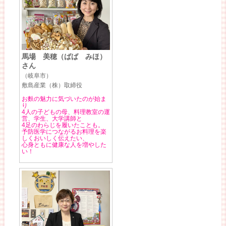
馬場 美穂（ばば みほ）
さん
（岐阜市）
敷島産業（株）取締役
お麩の魅力に気づいたのが始ま
り
4人の子どもの母、料理教室の運
営、学生、大学講師と
4足のわらじを履いたことも。
予防医学につながるお料理を楽
しくおいしく伝えたい、
心身ともに健康な人を増やした
い！