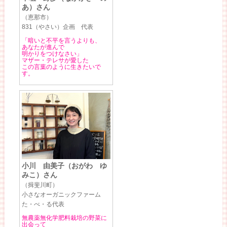
あ）さん
（恵那市）
831（やさい）企画 代表
「暗いと不平を言うよりも、
あなたが進んで
明かりをつけなさい」
マザー・テレサが愛した
この言葉のように生きたいで
す。
小川 由美子（おがわ ゆ
みこ）さん
（揖斐川町）
小さなオーガニックファーム
た・べ・る代表
無農薬無化学肥料栽培の野菜に
出会って