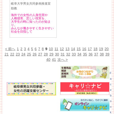
岐阜大学男女共同参画推進室
助教
海外での女性の人身売買や
人権侵害、悲しい現実を、
大学生の時に知ったのが始ま
り。
みんなが働きやすく生きやすい
社会を目指して
< 前へ
1
2
3
4
5
6
7
8
9
10
11
12
13
14
15
16
17
18
19
20
21
22
23
24
25
26
27
28
29
30
31
32
33
34
35
36
37
38
39
40
41
次へ >
F
a
c
e
b
o
o
k