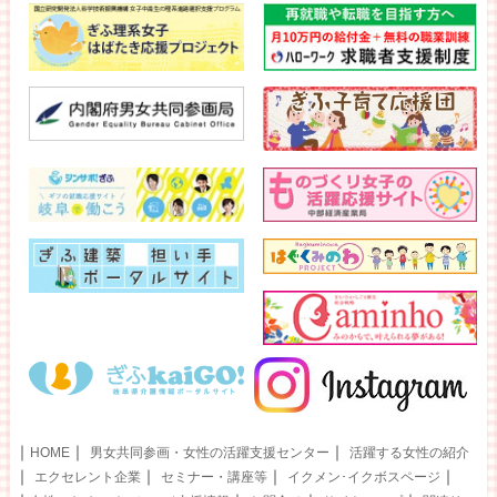
｜
｜
｜
HOME
男女共同参画・女性の活躍支援センター
活躍する女性の紹介
｜
｜
｜
｜
エクセレント企業
セミナー・講座等
イクメン･イクボスページ