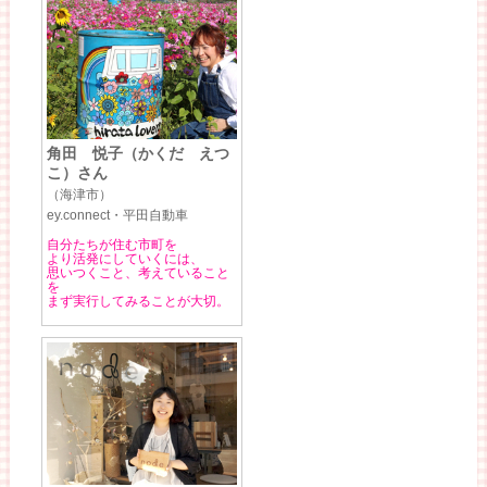
角田 悦子（かくだ えつ
こ）さん
（海津市）
ey.connect・平田自動車
自分たちが住む市町を
より活発にしていくには、
思いつくこと、考えていること
を
まず実行してみることが大切。