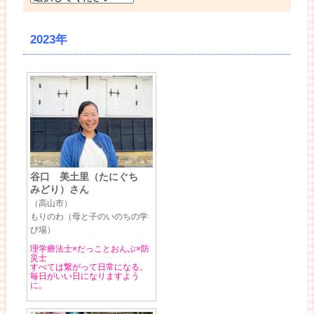
2023年
谷口 美土里（たにぐち
みどり）さん
（高山市）
もりのわ（母と子のいのちの学
び場）
理学療法士×だっことおんぶ×防
災士
すべては繋がって日常になる。
毎日がいい日になりますよう
に。