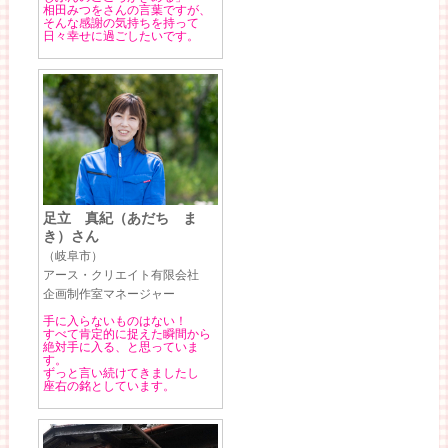
相田みつをさんの言葉ですが、
そんな感謝の気持ちを持って
日々幸せに過ごしたいです。
足立 真紀（あだち ま
き）さん
（岐阜市）
アース・クリエイト有限会社
企画制作室マネージャー
手に入らないものはない！
すべて肯定的に捉えた瞬間から
絶対手に入る、と思っていま
す。
ずっと言い続けてきましたし
座右の銘としています。