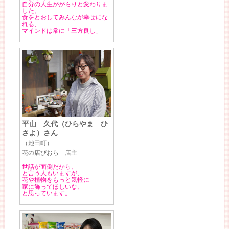
自分の人生ががらりと変わりま
した。
食をとおしてみんなが幸せにな
れる、
マインドは常に「三方良し」
平山 久代（ひらやま ひ
さよ）さん
（池田町）
花の店びおら 店主
世話が面倒だから、
と言う人もいますが、
花や植物をもっと気軽に
家に飾ってほしいな、
と思っています。