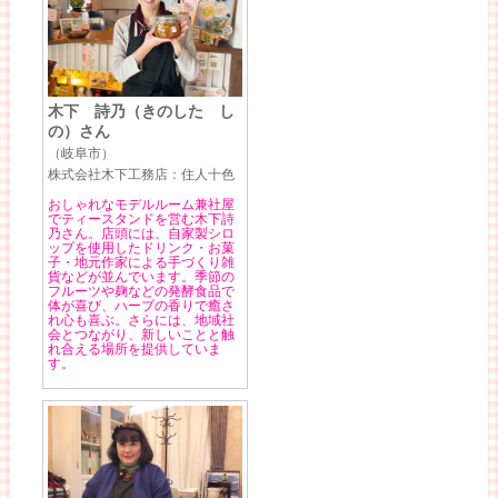
木下 詩乃（きのした し
の）さん
（岐阜市）
株式会社木下工務店：住人十色
おしゃれなモデルルーム兼社屋
でティースタンドを営む木下詩
乃さん。店頭には、自家製シロ
ップを使用したドリンク・お菓
子・地元作家による手づくり雑
貨などが並んでいます。季節の
フルーツや麹などの発酵食品で
体が喜び、ハーブの香りで癒さ
れ心も喜ぶ。さらには、地域社
会とつながり、新しいことと触
れ合える場所を提供していま
す。