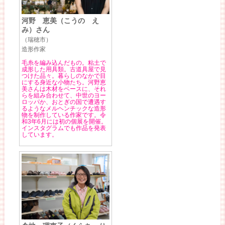
河野 恵美（こうの え
み）さん
（瑞穂市）
造形作家
毛糸を編み込んだもの。粘土で
成形した用具類。古道具屋で見
つけた品々。暮らしのなかで目
にする身近な小物たち。河野恵
美さんは木材をベースに、それ
らを組み合わせて、中世のヨー
ロッパか、おとぎの国で遭遇す
るようなメルヘンチックな造形
物を制作している作家です。令
和3年6月には初の個展を開催。
インスタグラムでも作品を発表
しています。