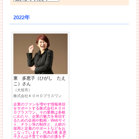
2022年
東 多恵子（ひがし たえ
こ）さん
（大垣市）
株式会社ＫＯＨＯプラスワン
企業のファンを増やす情報発信
をサポートする株式会社ＫＯＨ
Ｏプラスワン。その業務は多岐
にわたり、企業の魅力を発信す
るための企画や動画・Webサイ
ト、チラシ等の制作と、人材の
採用と定着のサポートなどをお
こなっています。代表の東 多恵
子さんは子育てや親の介護を手