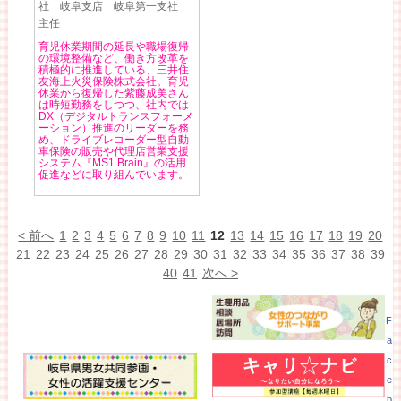
社 岐阜支店 岐阜第一支社
主任
育児休業期間の延長や職場復帰
の環境整備など、働き方改革を
積極的に推進している、三井住
友海上火災保険株式会社。育児
休業から復帰した紫藤成美さん
は時短勤務をしつつ、社内では
DX（デジタルトランスフォーメ
ーション）推進のリーダーを務
め、ドライブレコーダー型自動
車保険の販売や代理店営業支援
システム『MS1 Brain』の活用
促進などに取り組んでいます。
< 前へ
1
2
3
4
5
6
7
8
9
10
11
12
13
14
15
16
17
18
19
20
21
22
23
24
25
26
27
28
29
30
31
32
33
34
35
36
37
38
39
40
41
次へ >
F
a
c
e
b