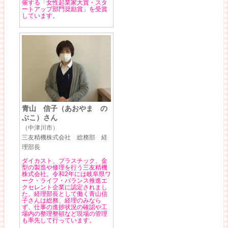
催する「女性起業家大賞・スタ
ートアップ部門奨励賞」を受賞
しています。
青山 信子（あおやま の
ぶこ）さん
（中津川市）
三友精機株式会社 総務部 経
理部長
ダイカスト、プラスチック、金
型の製造や修理を行う三友精機
株式会社。令和2年には岐阜県ワ
ーク・ライフ・バランス推進エ
クセレント企業に認定されまし
た。経理部長として働く青山信
子さんは総務、経理のみなら
ず、仕事の進捗状況の確認や工
場内の整理整頓など現場の管理
も率先して行っています。