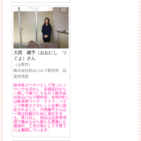
大西 継予（おおにし つ
ぐよ）さん
（山県市）
株式会社杉山バルブ製作所 品
質管理課
給水栓メーカーとして培ったノ
ウハウを活かし、企画設計から
一貫して物づくりを行う株式会
社杉山バルブ製作所。令和2年に
は岐阜県ワーク・ライフ・バラ
ンス推進エクセレント企業に認
定されました。大西継予さんは
一度は妊娠のために退社する
も、再入社し、現在は品質管理
課で働きながら新たな業務にも
挑戦中。三児の母として子育て
にも奮闘しています。