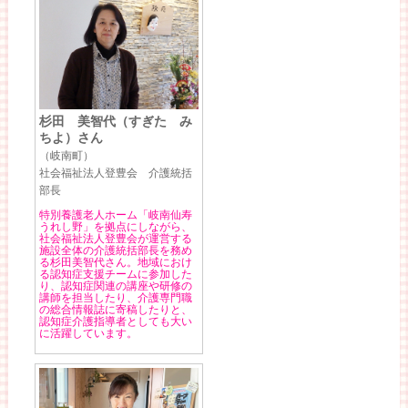
杉田 美智代（すぎた み
ちよ）さん
（岐南町）
社会福祉法人登豊会 介護統括
部長
特別養護老人ホーム「岐南仙寿
うれし野」を拠点にしながら、
社会福祉法人登豊会が運営する
施設全体の介護統括部長を務め
る杉田美智代さん。地域におけ
る認知症支援チームに参加した
り、認知症関連の講座や研修の
講師を担当したり、介護専門職
の総合情報誌に寄稿したりと、
認知症介護指導者としても大い
に活躍しています。