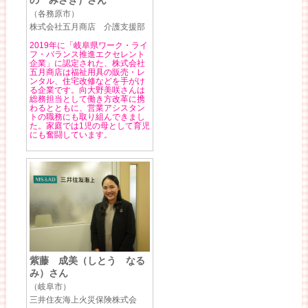
の みさき）さん
（各務原市）
株式会社五月商店 介護支援部
2019年に「岐阜県ワーク・ライ
フ・バランス推進エクセレント
企業」に認定された、株式会社
五月商店は福祉用具の販売・レ
ンタル、住宅改修などを手がけ
る企業です。向大野美咲さんは
総務担当として働き方改革に携
わるとともに、営業アシスタン
トの職務にも取り組んできまし
た。家庭では1児の母として育児
にも奮闘しています。
紫藤 成美（しとう なる
み）さん
（岐阜市）
三井住友海上火災保険株式会