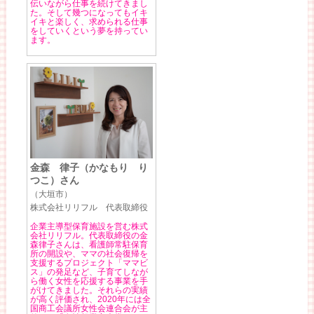
伝いながら仕事を続けてきまし
た。そして幾つになってもイキ
イキと楽しく、求められる仕事
をしていくという夢を持ってい
ます。
金森 律子（かなもり り
つこ）さん
（大垣市）
株式会社リリフル 代表取締役
企業主導型保育施設を営む株式
会社リリフル。代表取締役の金
森律子さんは、看護師常駐保育
所の開設や、ママの社会復帰を
支援するプロジェクト「ママビ
ス」の発足など、子育てしなが
ら働く女性を応援する事業を手
がけてきました。それらの実績
が高く評価され、2020年には全
国商工会議所女性会連合会が主