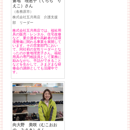
倉地 理恵子（くらち り
えこ）さん
（各務原市）
株式会社五月商店 介護支援
部 リーダー
株式会社五月商店では、福祉用
具の販売・レンタル、住宅改修
など、要介護者や高齢者の住環
境整備に関わる事業を展開して
います。その営業部門におい
て、同社初の女性リーダーとな
ったのが倉地理恵子さん。福祉
用具の専門相談員として業務に
励みながら、手話ができること
などを生かして、さまざまな研
修会の講師としても活躍中で
す。
向大野 美咲（むこおお