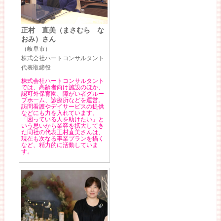
正村 直美（まさむら な
おみ）さん
（岐阜市）
株式会社ハートコンサルタント
代表取締役
株式会社ハートコンサルタント
では、高齢者向け施設のほか、
認可外保育園、障がい者グルー
プホーム、診療所などを運営。
訪問看護やデイサービスの提供
などにも力を入れています。
「困っている人を助けたい」と
いう思いから業容を拡大してき
た同社の代表正村直美さんは、
現在も次なる事業プランを描く
など、精力的に活動していま
す。