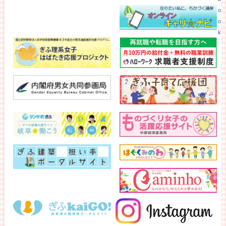
o
o
k