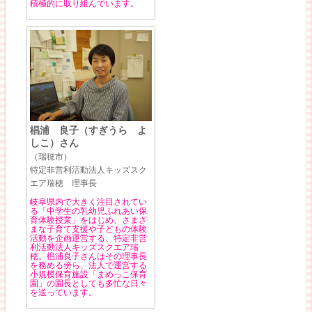
積極的に取り組んでいます。
椙浦 良子（すぎうら よ
しこ）さん
（瑞穂市）
特定非営利活動法人キッズスク
エア瑞穂 理事長
岐阜県内で大きく注目されてい
る「中学生の乳幼児ふれあい保
育体験授業」をはじめ、さまざ
まな子育て支援や子どもの体験
活動を企画運営する、特定非営
利活動法人キッズスクエア瑞
穂。椙浦良子さんはその理事長
を務める傍ら、法人で運営する
小規模保育施設「まめっこ保育
園」の園長としても多忙な日々
を送っています。