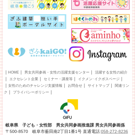
｜
｜
｜
HOME
男女共同参画・女性の活躍支援センター
活躍する女性の紹介
｜
｜
｜
｜
エクセレント企業
セミナー・講座等
イクメン･イクボスページ
｜
｜
｜
｜
女性のためのチャレンジ支援情報
お問合せ
サイトマップ
関連リン
｜
｜
ク
プライバシーポリシー
岐阜県 子ども・女性部 男女共同参画推進課 男女共同参画係
〒500-8570 岐阜市薮田南2丁目1番1号 直通電話:
058-272-8236