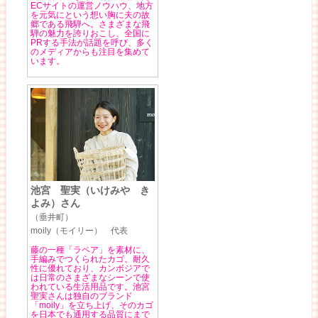
ECサイトの運営ノウハウ、地方
を元気にという想い胸に夫の故
郷である飛騨へ。さまざまな飛
騨の魅力を誇りおこし、全国に
PRする手法が話題を呼び、多く
のメディアからも注目を集めて
います。
池宮 聖実（いけみや き
よみ）さん
（垂井町）
moily（モイリー） 代表
藤の一種「ラペア」を素材に、
手編みでつくられたカゴ。耐久
性に優れており、カンボジアで
は日常のさまざまなシーンで使
われている生活用品です。池宮
聖実さんは独自のブランド
「moily」を立ち上げ、そのカゴ
を日本でも通用する品質にまで