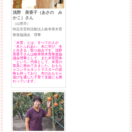
浅野 美香子（あさの み
かこ）さん
（山県市）
特定非営利活動法人岐阜県木育
推進協議会 理事
「木育」とは、すべての人が
「木とふれあい、木に学び、木
と生きる」取り組みです。浅野
美香子さんは岐阜県木育推進協
議会理事として、また木育団体
「といろ」代表として、木育の
普及に努めてきました。おもち
ゃコンサルタントマスターの資
格も持っており、木のおもちゃ
遊びを通じた子育て支援にも携
わっています。