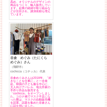
高め、オリジナルのデザインの
商品をつくり、輸入販売してい
ます。起業の経緯や取り組みな
どが注目され、講演依頼も増え
ています。
谷倉 めぐみ（たにくら
めぐみ）さん
（飛騨市）
cochicca（コチッカ） 代表
谷倉めぐみさんは2018年、「好
きなことを仕事に」と一念発
起。韓国の子ども服を中心に、
大人向けアパレル、地元作家の
手作り作品を販売する
「cochicca」をオープンしまし
た。コロナ禍でマスク不足にな
った際は、マスクの自動販売機
を設置。話題を集めた谷倉さん
に話を伺いました。