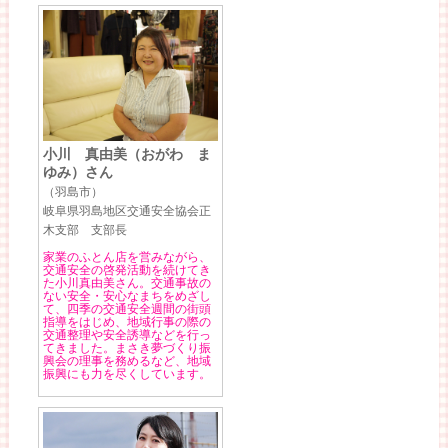
小川 真由美（おがわ ま
ゆみ）さん
（羽島市）
岐阜県羽島地区交通安全協会正
木支部 支部長
家業のふとん店を営みながら、
交通安全の啓発活動を続けてき
た小川真由美さん。交通事故の
ない安全・安心なまちをめざし
て、四季の交通安全週間の街頭
指導をはじめ、地域行事の際の
交通整理や安全誘導などを行っ
てきました。まさき夢づくり振
興会の理事を務めるなど、地域
振興にも力を尽くしています。