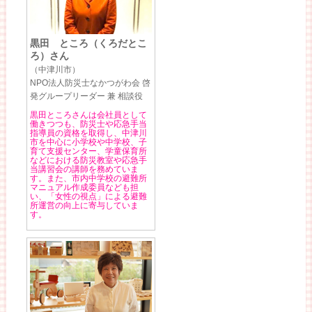
黒田 ところ（くろだとこ
ろ）さん
（中津川市）
NPO法人防災士なかつがわ会 啓
発グループリーダー 兼 相談役
黒田ところさんは会社員として
働きつつも、防災士や応急手当
指導員の資格を取得し、中津川
市を中心に小学校や中学校、子
育て支援センター、学童保育所
などにおける防災教室や応急手
当講習会の講師を務めていま
す。また、市内中学校の避難所
マニュアル作成委員なども担
い、「女性の視点」による避難
所運営の向上に寄与していま
す。