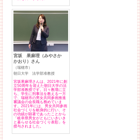
宮坂 果麻理（みやさか
かおり）さん
（瑞穂市）
朝日大学 法学部准教授
宮坂果麻理さんは、2021年に創
立50周年を迎えた朝日大学の法
学部准教授です。日々教壇に立
ち、学生に刑事法を教える一方
で、瑞穂市の男女共同参画推進
審議会の会長職も務めていま
す。2021年には、男女共同参画
社会づくりを献身的に行い、そ
の功績が顕著であったことから
「岐阜県男女がともにいきいき
と暮らせる社会づくり表彰」を
授与されました。