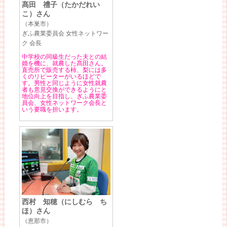
髙田 禮子（たかだれい
こ）さん
（本巣市）
ぎふ農業委員会 女性ネットワー
ク 会長
中学校の同級生だった夫との結
婚を機に、就農した髙田さん。
直売所で販売する柿、梨には多
くのリピーターがいるほどで
す。男性と同じように女性就農
者も意見交換ができるようにと
地位向上を目指し、ぎふ農業委
員会、女性ネットワーク会長と
いう要職を担います。
西村 知穂（にしむら ち
ほ）さん
（恵那市）