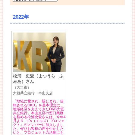
2022年
松浦 史愛（まつうら ふ
みあ）さん
（大垣市）
大垣共立銀行 本山支店
「地域に愛され、親しまれ、信
頼されるOKB」を基本理念に、
地域経済を支えてきたOKB大垣
共立銀行。本山支店の窓口業務
を務める松浦史愛さんは、今年4
月より「L’s（エルズ）プロジェ
クト」のメンバーに加入しまし
た。ぜひお客様の声を生かした
いと、プロジェクトの活動にも