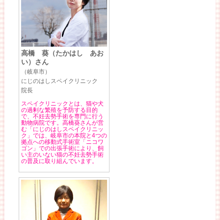
高橋 葵（たかはし あお
い）さん
（岐阜市）
にじのはしスペイクリニック
院長
スペイクリニックとは、猫や犬
の過剰な繁殖を予防する目的
で、不妊去勢手術を専門に行う
動物病院です。高橋葵さんが営
む「にじのはしスペイクリニッ
ク」では、岐阜市の本院と4つの
拠点への移動式手術室「ニコワ
ゴン」での出張手術により、飼
い主のいない猫の不妊去勢手術
の普及に取り組んでいます。