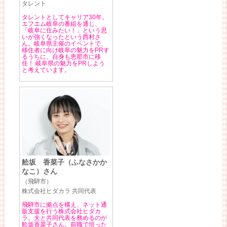
タレント
タレントとしてキャリア30年。
エフエム岐阜の番組を通じ、
「岐阜に住みたい！」という思
いが強くなったという西村さ
ん。岐阜県主催のイベントで、
移住者に向け岐阜の魅力をPRす
るうちに、自身も恵那市に移
住！ 岐阜県の魅力をPRしよう
と考えています。
舩坂 香菜子（ふなさかか
なこ）さん
（飛騨市）
株式会社ヒダカラ 共同代表
飛騨市に拠点を構え、ネット通
販支援を行う株式会社ヒダカ
ラ。夫と共同代表を務めるのが
舩坂香菜子さん。前職で培った