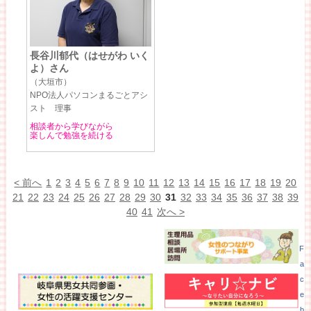
長谷川郁代（はせがわ いく
よ）さん
（大垣市）
NPO法人パソコンまるごとアシ
スト 理事
相談者から学びながら
楽しんで勉強を続ける
< 前へ
1
2
3
4
5
6
7
8
9
10
11
12
13
14
15
16
17
18
19
20
21
22
23
24
25
26
27
28
29
30
31
32
33
34
35
36
37
38
39
40
41
次へ >
F
a
c
e
b