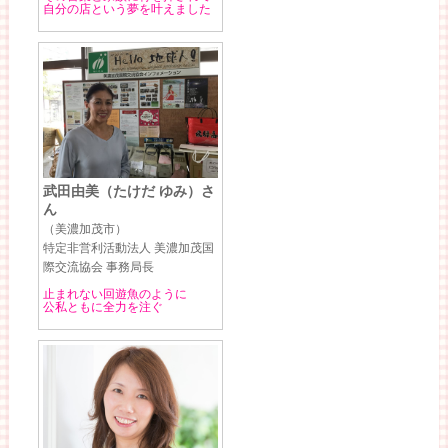
自分の店という夢を叶えました
武田由美（たけだ ゆみ）さ
ん
（美濃加茂市）
特定非営利活動法人 美濃加茂国
際交流協会 事務局長
止まれない回遊魚のように
公私ともに全力を注ぐ