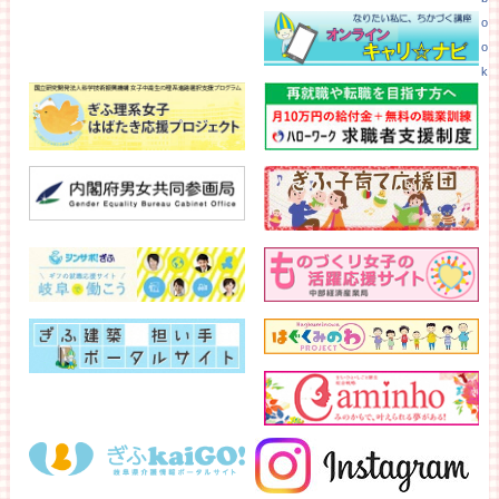
o
o
k