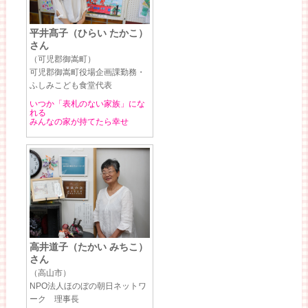
平井髙子（ひらい たかこ）
さん
（可児郡御嵩町）
可児郡御嵩町役場企画課勤務・
ふしみこども食堂代表
いつか「表札のない家族」にな
れる
みんなの家が持てたら幸せ
高井道子（たかい みちこ）
さん
（高山市）
NPO法人ほのぼの朝日ネットワ
ーク 理事長