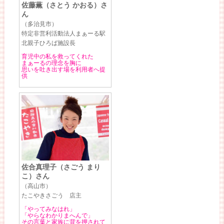
佐藤薫（さとう かおる）さ
ん
（多治見市）
特定非営利活動法人まぁーる駅
北親子ひろば施設長
育児中の私を救ってくれた
まぁーるの理念を胸に
思いを吐き出す場を利用者へ提
供
佐合真理子（さごう まり
こ）さん
（高山市）
たこやきさごう 店主
「やってみなはれ」
「やらなわかりまへんで」
その言葉と家族に背を押されて