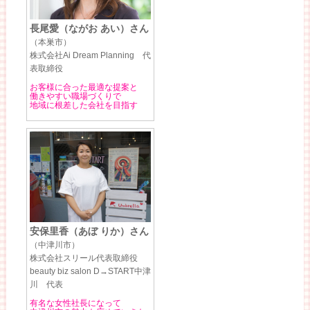
長尾愛（ながお あい）さん
（本巣市）
株式会社Ai Dream Planning 代
表取締役
お客様に合った最適な提案と
働きやすい職場づくりで
地域に根差した会社を目指す
安保里香（あぼ りか）さん
（中津川市）
株式会社スリール代表取締役
beauty biz salon D→START中津
川 代表
有名な女性社長になって