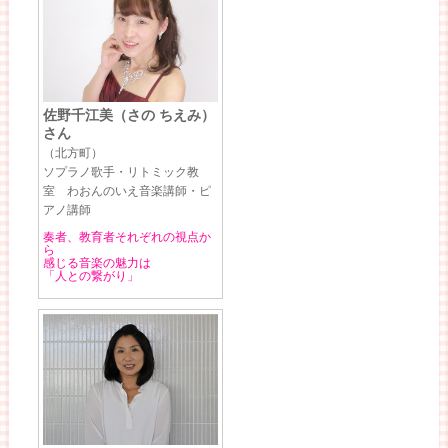
佐野千江美（さの ちえみ）
さん
（北方町）
ソプラノ歌手・リトミック教
室 わおんのいえ音楽講師・ピ
アノ講師
奏者、教育者それぞれの視点か
ら
感じる音楽の魅力は
「人との繋がり」