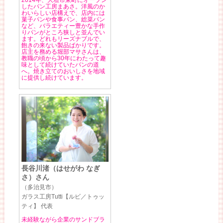
したパン工房まあさ。洋風のか
わいらしい店構えで、店内には
菓子パンや食事パン、総菜パン
など、バラエティー豊かな手作
りパンがところ狭しと並んでい
ます。どれもリーズナブルで、
飽きの来ない製品ばかりです。
店主を務める堀部マサさんは、
教職の頃から30年にわたって趣
味として続けていたパンの道
へ。焼き立てのおいしさを地域
に提供し続けています。
長谷川渚（はせがわ なぎ
さ）さん
（多治見市）
ガラス工房Tutti【ルビ／トゥッ
ティ】 代表
未経験ながら企業のサンドブラ