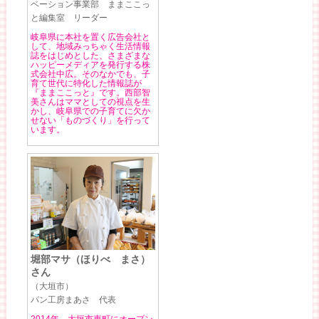
ベーション事業部 ままここっ
と編集室 リーダー
岐阜県に本社を置く広告会社と
して、地域みっちゃく生活情報
誌をはじめとした、さまざまな
ハッピーメディアを発行する株
式会社中広。そのなかでも、子
育て世代に特化した情報誌が
『ままここっと』です。西部智
美さんはママとしての視点を生
かし、岐阜県での子育てに欠か
せない「ものづくり」を行って
います。
堀部マサ（ほりべ まさ）
さん
（大垣市）
パン工房まあさ 代表
2014年、大垣市東町にオープン