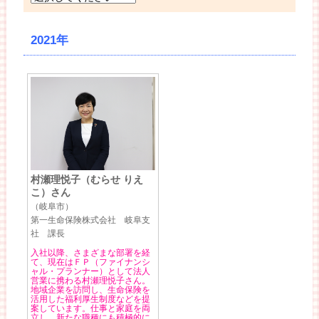
2021年
村瀬理悦子（むらせ りえ
こ）さん
（岐阜市）
第一生命保険株式会社 岐阜支
社 課長
入社以降、さまざまな部署を経
て、現在はＦＰ（ファイナンシ
ャル・プランナー）として法人
営業に携わる村瀬理悦子さん。
地域企業を訪問し、生命保険を
活用した福利厚生制度などを提
案しています。仕事と家庭を両
立し、新たな職種にも積極的に