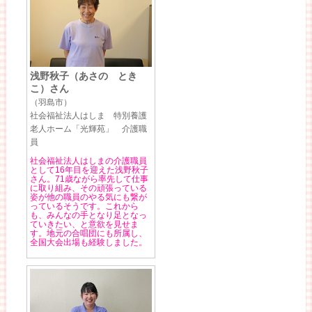
浅野秋子（あさの とき
こ）さん
（羽島市）
社会福祉法人はしま 特別養護
老人ホーム「光輝苑」 介護職
員
社会福祉法人はしまの介護職員
として16年目を迎えた浅野秋子
さん。71歳ながら率先して仕事
に取り組み、その頑張っている
姿が他の職員のやる気にも繋が
っているそうです。これから
も、みんなの手となり足となっ
ていきたい、と意欲を見せま
す。地元の合唱団にも所属し、
全国大会出場も経験しました。