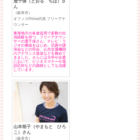
透千保（とおる ちほ）さ
ん
（岐阜市）
オフィスPrima代表 フリーアナ
ウンサー
東海地方の各放送局で多数の出
演経験を持つ、フリーアナウン
サーの透千保さん。テレビ・ラ
ジオの番組をはじめ、式典や講
演会などの司会、公共交通機関
のアナウンス放送などを務めて
きました。さらには大学や企業
において、ビジネスマナーや電
話応対などの講師としても活躍
しています。
山本裕子（やまもと ひろ
こ）さん
（岐阜市）