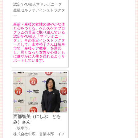
認定NPO法人マドレボニータ
産後セルフケアインストラクタ
ー
産前・産後の女性の健やかな体
と心をつくる、ヘルスケアプロ
グラムの普及に取り組んでいる
認定NPO法人「マドレボニー
タ」。その認定インストラクタ
ーとして、山本裕子さんは岐阜
市で「産後ケア教室」を運営
し、母となった女性が心身とも
に健やかに人生を送れるようサ
ポートしています。
西部智美（にしぶ とも
み）さん
（岐阜市）
株式会社中広 営業本部 イノ