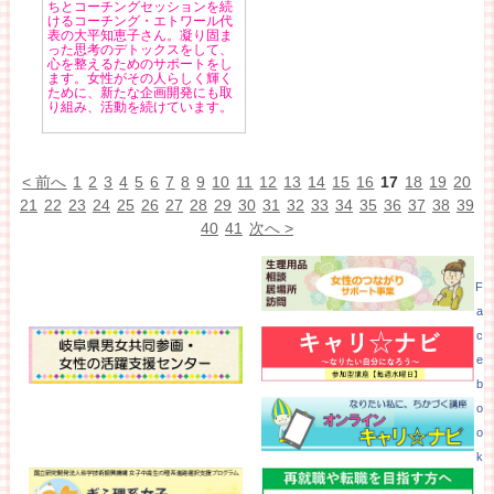
ちとコーチングセッションを続
けるコーチング・エトワール代
表の大平知恵子さん。凝り固ま
った思考のデトックスをして、
心を整えるためのサポートをし
ます。女性がその人らしく輝く
ために、新たな企画開発にも取
り組み、活動を続けています。
< 前へ
1
2
3
4
5
6
7
8
9
10
11
12
13
14
15
16
17
18
19
20
21
22
23
24
25
26
27
28
29
30
31
32
33
34
35
36
37
38
39
40
41
次へ >
F
a
c
e
b
o
o
k