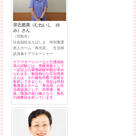
宗石悠美（むねいし ゆ
み）さん
（羽島市）
社会福祉法人はしま 特別養護
老人ホーム「寿光苑」 生活相
談員兼ケアマネージャー
ケアマネージャーなど介護福祉
系の試験には、受験資格として
一定以上の業務経験年数が求め
られます。勉強熱心な宗石悠美
さんは、その最短年数で資格を
取得してきました。現在は特別
養護老人ホーム「寿光苑」の生
活相談員として、利用者・家
族・職員の架け橋となり、相互
の調整役を担っています。