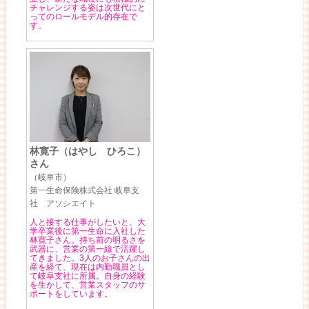
チャレンジする姿は次世代にと
ってのロールモデル的存在で
す。
林寛子（はやし ひろこ）
さん
（岐阜市）
第一生命保険株式会社 岐阜支
社 アソシエイト
人と接する仕事がしたいと、大
学卒業後に第一生命に入社した
林寛子さん。持ち前の明るさを
武器に、営業の第一線で活躍し
てきました。3人のお子さんの出
産を経て、現在は内勤職員とし
て岐阜支社に所属。自身の経験
を生かして、営業スタッフのサ
ポートをしています。