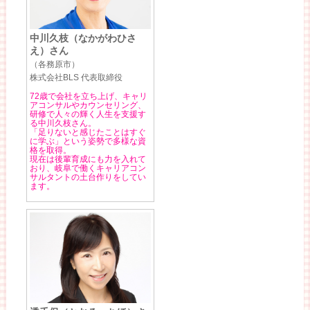
中川久枝（なかがわひさ
え）さん
（各務原市）
株式会社BLS 代表取締役
72歳で会社を立ち上げ、キャリ
アコンサルやカウンセリング、
研修で人々の輝く人生を支援す
る中川久枝さん。
「足りないと感じたことはすぐ
に学ぶ」という姿勢で多様な資
格を取得。
現在は後輩育成にも力を入れて
おり、岐阜で働くキャリアコン
サルタントの土台作りをしてい
ます。