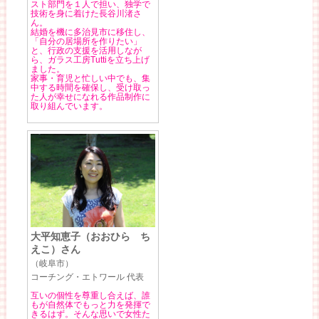
スト部門を１人で担い、独学で
技術を身に着けた長谷川渚さ
ん。
結婚を機に多治見市に移住し、
「自分の居場所を作りたい」
と、行政の支援を活用しなが
ら、ガラス工房Tuttiを立ち上げ
ました。
家事・育児と忙しい中でも、集
中する時間を確保し、受け取っ
た人が幸せになれる作品制作に
取り組んでいます。
大平知恵子（おおひら ち
えこ）さん
（岐阜市）
コーチング・エトワール 代表
互いの個性を尊重し合えば、誰
もが自然体でもっと力を発揮で
きるはず。そんな思いで女性た