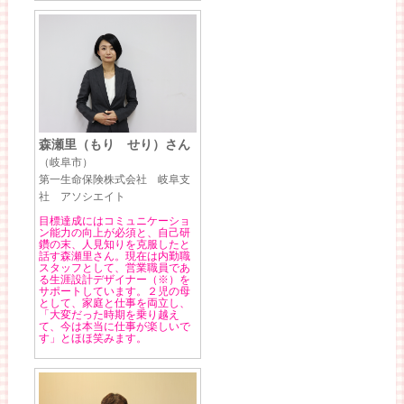
森瀬里（もり せり）さん
（岐阜市）
第一生命保険株式会社 岐阜支
社 アソシエイト
目標達成にはコミュニケーショ
ン能力の向上が必須と、自己研
鑽の末、人見知りを克服したと
話す森瀬里さん。現在は内勤職
スタッフとして、営業職員であ
る生涯設計デザイナー（※）を
サポートしています。２児の母
として、家庭と仕事を両立し、
「大変だった時期を乗り越え
て、今は本当に仕事が楽しいで
す」とほほ笑みます。