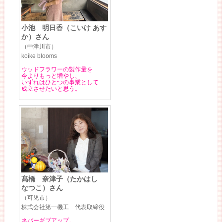
小池 明日香（こいけ あす
か）さん
（中津川市）
koike blooms
ウッドフラワーの製作量を
今よりもっと増やし、
いずれはひとつの事業として
成立させたいと思う。
髙橋 奈津子（たかはし
なつこ）さん
（可児市）
株式会社第一機工 代表取締役
ネバーギブアップ。