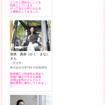
とにかく諦めないことを
信条としています。
やってみたら何とかなる、
と挑戦もしてきました。
加来 真奈（かく まな）
さん
（可児市）
株式会社日孝T&K 代表取締役
防滑施工で安全性を高めて
現場の働きやすさも改善。
目標は女性がどんどんと
建設業界に進出してくれるこ
と。