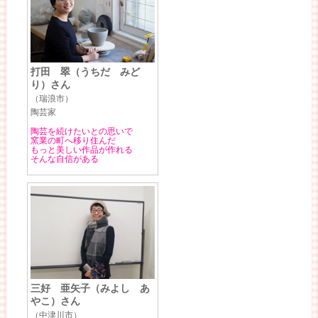
打田 翠（うちだ みど
り）さん
（瑞浪市）
陶芸家
陶芸を続けたいとの思いで
窯業の町へ移り住んだ
もっと美しい作品が作れる
そんな自信がある
三好 亜矢子（みよし あ
やこ）さん
（中津川市）