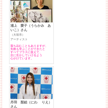
浦上 愛子（うらかみ あ
いこ）さん
（大垣市）
アーティスト
落ち込むこともありますが、
失敗も学ぶことができたと
すべてプラスに捉えて、
次に生かしていけるよう
心がけています。
丹羽 梨絵（にわ りえ）
さん