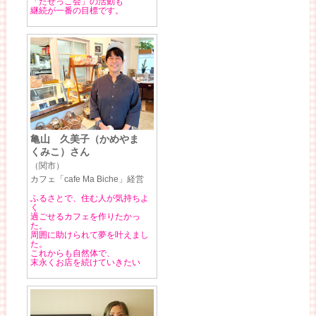
「たせっこ会」の活動も
継続が一番の目標です。
亀山 久美子（かめやま
くみこ）さん
（関市）
カフェ「cafe Ma Biche」経営
ふるさとで、住む人が気持ちよ
く
過ごせるカフェを作りたかっ
た。
周囲に助けられて夢を叶えまし
た。
これからも自然体で、
末永くお店を続けていきたい