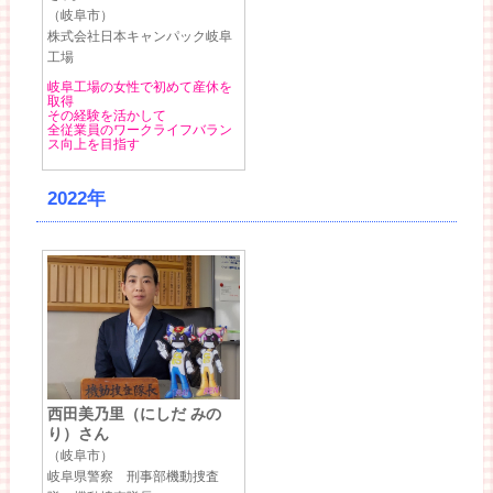
（岐阜市）
株式会社日本キャンパック岐阜
工場
岐阜工場の女性で初めて産休を
取得
その経験を活かして
全従業員のワークライフバラン
ス向上を目指す
2022年
西田美乃里（にしだ みの
り）さん
（岐阜市）
岐阜県警察 刑事部機動捜査