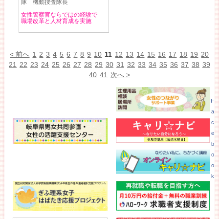
隊 機動捜査隊長
女性警察官ならではの経験で
職場改革と人材育成を実施
< 前へ
1
2
3
4
5
6
7
8
9
10
11
12
13
14
15
16
17
18
19
20
21
22
23
24
25
26
27
28
29
30
31
32
33
34
35
36
37
38
39
40
41
次へ >
F
a
c
e
b
o
o
k