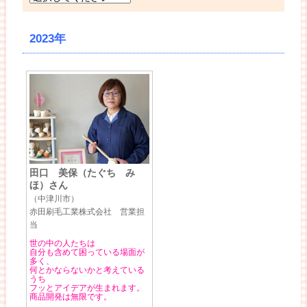
2023年
田口 美保（たぐち み
ほ）さん
（中津川市）
赤田刷毛工業株式会社 営業担
当
世の中の人たちは
自分も含めて困っている場面が
多く、
何とかならないかと考えている
うち
フッとアイデアが生まれます。
商品開発は無限です。