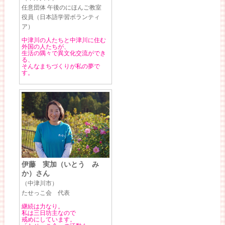
任意団体 午後のにほんご教室
役員（日本語学習ボランティ
ア）
中津川の人たちと中津川に住む
外国の人たちが、
生活の隅々で異文化交流ができ
る、
そんなまちづくりが私の夢で
す。
伊藤 実加（いとう み
か）さん
（中津川市）
たせっこ会 代表
継続は力なり。
私は三日坊主なので
戒めにしています。