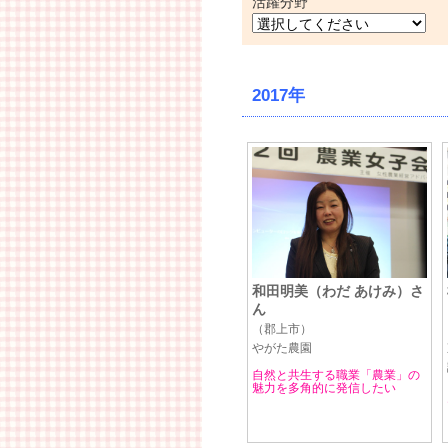
活躍分野
2017年
和田明美（わだ あけみ）さ
ん
（郡上市）
やがた農園
自然と共生する職業「農業」の
魅力を多角的に発信したい