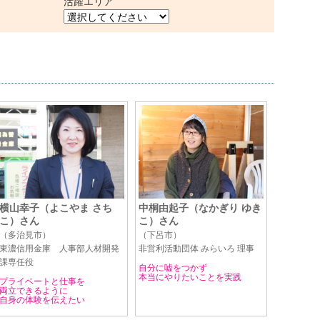
活躍エリア
横山幸子（よこやま さち
中桐由起子（なかぎり ゆき
こ）さん
こ）さん
（多治見市）
（下呂市）
東濃信用金庫 人事部人材開発
非営利活動団体 みらいろ 理事
課専任役
自分に嘘をつかず
本当にやりたいことを実践
プライベートと仕事を
両立できるように
自身の体験を伝えたい