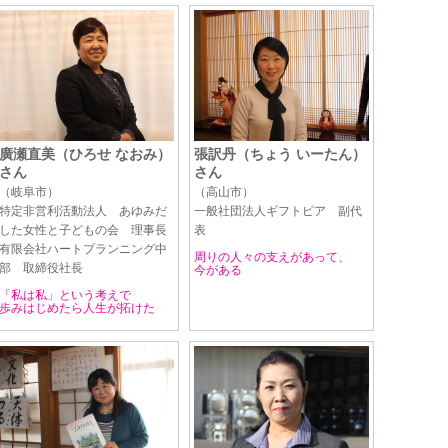
廣瀬直美（ひろせ なおみ）
張訳丹（ちょう いーたん）
さん
さん
（岐阜市）
（高山市）
特定非営利活動法人 あゆみだ
一般社団法人ギフトピア 副代
した女性と子どもの会 理事長
表
有限会社ハートプランニング中
周りの人々の支えがあって、
部 取締役社長
今がある
「私は私」という考えで
歩みはじめたら人生が拓けた