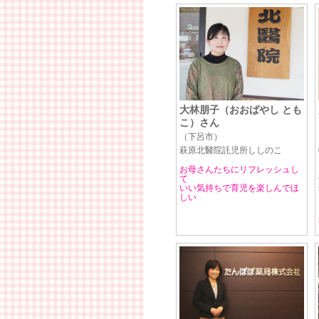
大林朋子（おおばやし とも
こ）さん
（下呂市）
萩原北醫院託児所ししのこ
お母さんたちにリフレッシュし
て
いい気持ちで育児を楽しんでほ
しい