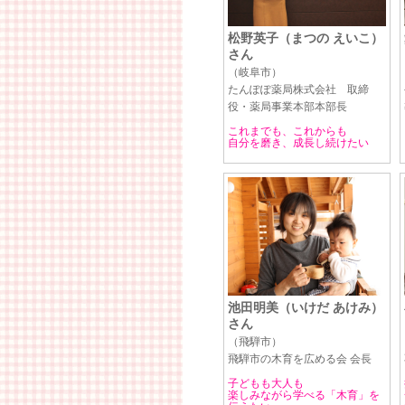
松野英子（まつの えいこ）
さん
（岐阜市）
たんぽぽ薬局株式会社 取締
役・薬局事業本部本部長
これまでも、これからも
自分を磨き、成長し続けたい
池田明美（いけだ あけみ）
さん
（飛騨市）
飛騨市の木育を広める会 会長
子どもも大人も
楽しみながら学べる「木育」を