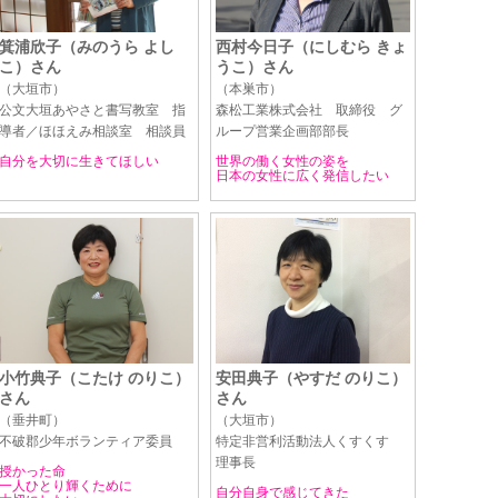
箕浦欣子（みのうら よし
西村今日子（にしむら きょ
こ）さん
うこ）さん
（大垣市）
（本巣市）
公文大垣あやさと書写教室 指
森松工業株式会社 取締役 グ
導者／ほほえみ相談室 相談員
ループ営業企画部部長
自分を大切に生きてほしい
世界の働く女性の姿を
日本の女性に広く発信したい
小竹典子（こたけ のりこ）
安田典子（やすだ のりこ）
さん
さん
（垂井町）
（大垣市）
不破郡少年ボランティア委員
特定非営利活動法人くすくす
理事長
授かった命
一人ひとり輝くために
自分自身で感じてきた